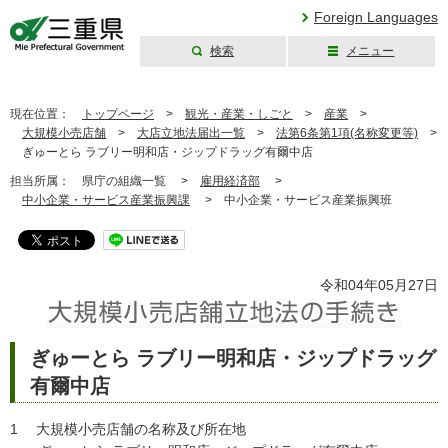
Foreign Languages
検索
メニュー
三重県公式ウェブ
サイト
現在位置：
トップページ
>
観光・産業・しごと
>
産業
>
大規模小売店舗
>
大店立地法届出一覧
>
法第6条第1項(名称変更等)
>
ぎゅーとら ラブリー明和店・ジップドラッグ有爾中店
担当所属：
県庁の組織一覧 >
雇用経済部
>
中小企業・サービス産業振興課
>
中小企業・サービス産業振興班
令和04年05月27日
ぎゅーとら ラブリー明和店・ジップドラッグ
有爾中店
1 大規模小売店舗の名称及び所在地