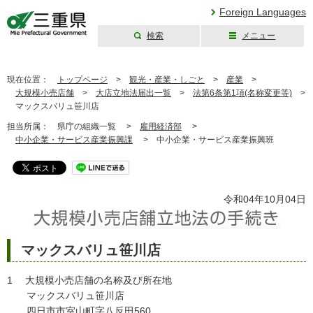
Foreign Languages
検索
メニュー
三重県公式ウェブ
サイト
現在位置：
トップページ
>
観光・産業・しごと
>
産業
>
大規模小売店舗
>
大店立地法届出一覧
>
法第6条第1項(名称変更等)
>
マックスバリュ笹川店
担当所属：
県庁の組織一覧 >
雇用経済部
>
中小企業・サービス産業振興課
>
中小企業・サービス産業振興班
令和04年10月04日
マックスバリュ笹川店
1 大規模小売店舗の名称及び所在地
マックスバリュ笹川店
四日市市室山町字八反田560