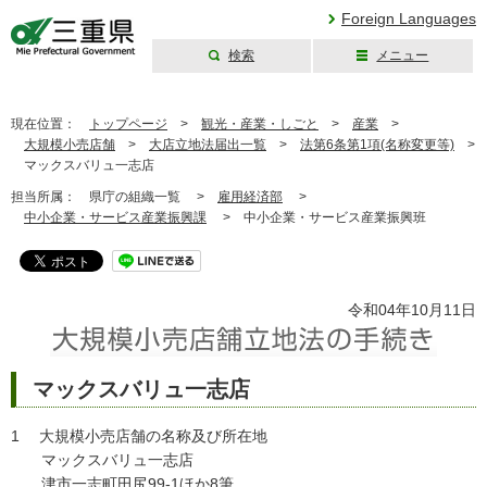
Foreign Languages
検索
メニュー
三重県公式ウェブ
サイト
現在位置：
トップページ
>
観光・産業・しごと
>
産業
>
大規模小売店舗
>
大店立地法届出一覧
>
法第6条第1項(名称変更等)
>
マックスバリュ一志店
担当所属：
県庁の組織一覧 >
雇用経済部
>
中小企業・サービス産業振興課
>
中小企業・サービス産業振興班
令和04年10月11日
マックスバリュ一志店
1 大規模小売店舗の名称及び所在地
マックスバリュ一志店
津市一志町田尻99-1ほか8筆