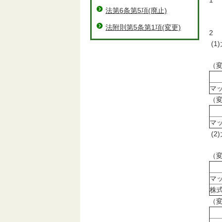
1
法第6条第5項(廃止)
マ
松
法附則第5条第1項(変更)
2
(
（
マ
（
マ
(
（
マ
株
（