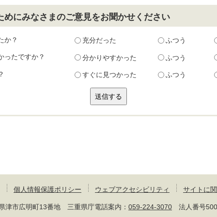
ためにみなさまのご意見をお聞かせください
たか？
充分だった
ふつう
かったですか？
分かりやすかった
ふつう
？
すぐに見つかった
ふつう
個人情報保護ポリシー
ウェブアクセシビリティ
サイトに関
 三重県津市広明町13番地 三重県庁電話案内：
059-224-3070
法人番号50000