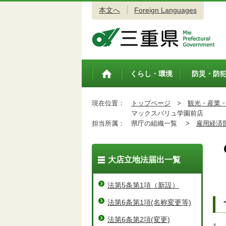
本文へ
Foreign Languages
三重県公式ウェブサイト
くらし・環境
防災・防
トップペ
ージ
現在位置：
トップページ
>
観光・産業
マックスバリュ学園前店
担当所属：
県庁の組織一覧 >
雇用経済
大店立地法届出一覧
法第5条第1項（新設）
法第6条第1項(名称変更等)
法第6条第2項(変更)