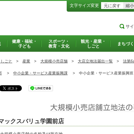
文字サイズ変更
元に戻す
縮小
サイ
健康・福祉・
スポーツ・
観光・産業・
犯
まちづく
子ども
教育・文化
しごと
・しごと
>
産業
>
大規模小売店舗
>
大店立地法届出一覧
>
法第6
部
>
中小企業・サービス産業振興課
>
中小企業・サービス産業振興
マックスバリュ学園前店