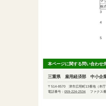
マ
株
3
令
4
2
2
5
令
本ページに関する問い合わせ
三重県 雇用経済部 中小企
〒514-8570
津市広明町13番地（本庁
電話番号：
059-224-2534
ファクス番号