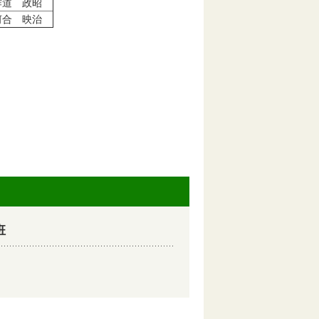
作道 政昭
河合 映治
班