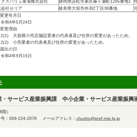
ックスバリュ東海株式会社
静岡県浜松市東区篠ヶ瀬町1295番地1
式会社セリア
岐阜県大垣市外渕2丁目38番地
 変更年月日
和4年5月24日
 変更理由
(1) 大規模小売店舗設置者の代表者及び住所の変更があったため。
(2) 小売業者の代表者及び住所の変更があったため。
 届出の日
和4年9月15日
先
業・サービス産業振興課 中小企業・サービス産業振興
8階）
：059-224-2078
メールアドレス：
chusho@pref.mie.lg.jp