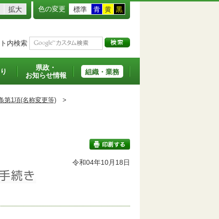
色の変更
拡大
標準
青
黄
黒
ト内検索
県政・
り
組織・業務
お知らせ情報
条第1項(名称変更等)
>
班
令和04年10月18日
印刷する