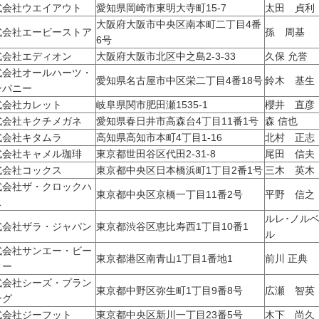
式会社ウエイアウト
愛知県岡崎市東明大寺町15-7
太田 貞利
大阪府大阪市中央区南本町二丁目4番
式会社エービーストア
孫 周基
6号
式会社エディオン
大阪府大阪市北区中之島2-3-33
久保 允誉
式会社オールハーツ・
愛知県名古屋市中区栄二丁目4番18号
鈴木 基生
ンパニー
式会社カレット
岐阜県関市肥田瀬1535-1
櫻井 直彦
式会社キクチメガネ
愛知県春日井市高森台4丁目11番1号
森 信也
式会社キタムラ
高知県高知市本町4丁目1-16
北村 正志
式会社キャメル珈琲
東京都世田谷区代田2-31-8
尾田 信夫
式会社コックス
東京都中央区日本橋浜町1丁目2番1号
三木 英木
式会社ザ・クロックハ
東京都中央区京橋一丁目11番2号
平野 信之
ス
ルレ･ノル
式会社ザラ・ジャパン
東京都渋谷区恵比寿西1丁目10番1
ル
式会社サンエー・ビー
東京都港区南青山1丁目1番地1
前川 正典
ィー
式会社シーズ・プラン
東京都中野区弥生町1丁目9番8号
広瀬 智英
ング
式会社ジーフット
東京都中央区新川一丁目23番5号
木下 尚久