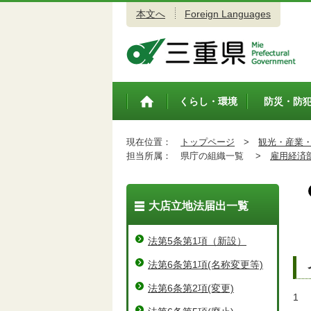
本文へ
Foreign Languages
三重県公式ウェブサイト
くらし・環境
防災・防
トップペ
ージ
現在位置：
トップページ
>
観光・産業
担当所属：
県庁の組織一覧 >
雇用経済
大店立地法届出一覧
法第5条第1項（新設）
法第6条第1項(名称変更等)
法第6条第2項(変更)
1