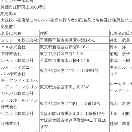
オンモール鈴鹿
鹿市庄野羽山3000番3
 変更事項
規模小売店舗において小売業を行う者の氏名又は名称及び住所並びに
変更前）
名又は名称
住所
代表者の氏
オンリテール株式会社
千葉県千葉市美浜区中瀬1-5-1
井出 武美
ＯＹＡ株式会社
東京都新宿区西新宿6-10-1
鈴木 洋
イア株式会社
東京都渋谷区渋谷1-1-5
菊地 景子
オンペット株式会社
千葉県市川市南八幡4-17-8
米津 一郎
ォルト・ディズニー・
キャロル・
東京都港区虎ノ門1丁目23番1号
ャパン株式会社
ョイ
イチ・アンド・エムヘ
ルーカス・
ス・アンド・マウリッ
東京都渋谷区宇田川町33-6
イファート
・ジャパン株式会社
ステールホールディン
東京都港区虎ノ門四丁目3番13号
丸山 雅史
ス株式会社
ルソニック株式会社
大阪府吹田市垂水町3丁目35番12号
上田 利昭
大阪府大阪市浪速区難波中二丁目10
ビオ株式会社
越智 勝寛
番70