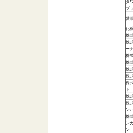
タ
ブ
愛
化
株
株
ー
株
株
株
株
株
ト
株
株
ン
株
ン
ン