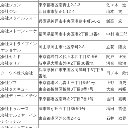
式会社ジュン
東京都港区南青山2-2-3
佐々木 進
式会社ジン
四日市市新正1-12-4
山本 篤
式会社スタイルフォー
兵庫県神戸市中央区港島中町6-8-1
飯髙 宏
式会社ストーンマーケ
福岡県福岡市中央区港2丁目11番4
中村 泰二郎
ト
式会社ストライプイン
岡山県岡山市北区幸町2-8
立花 隆
ーナショナル
式会社セキド
東京都渋谷区代々木四丁目31番6
関戸 正実
式会社セリア
岐阜県大垣市外渕2丁目38番地
河合 映治
兵庫県神戸市東灘区向洋町中6丁目9
ックコウベ株式会社
日ノ本 欽
番地
式会社ゾフ
東京都港区北青山三丁目6番1号
上野 博史
式会社タカキュー
東京都板橋区板橋3丁目9番7号
大森 尚昭
式会社ディーエイチシ
東京都港区南麻布2丁目7番1号
吉田 嘉明
式会社トゥルース
津市豊が丘五丁目35番1号
増田 哲也
式会社ナルミヤ・イン
東京都港区芝公園2-4-1
石井 稔晃
ーナショナル