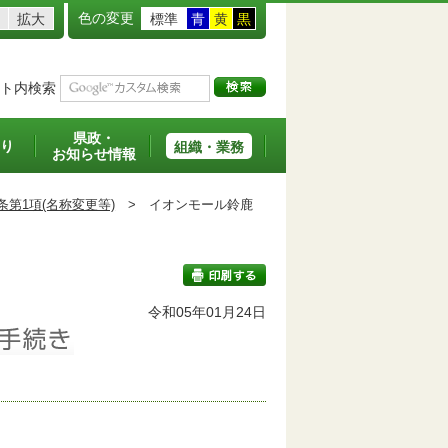
色の変更
拡大
標準
青
黄
黒
ト内検索
県政・
り
組織・業務
お知らせ情報
条第1項(名称変更等)
>
イオンモール鈴鹿
班
令和05年01月24日
印刷する