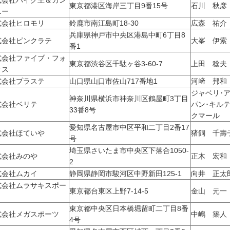
式会社バイク王＆カン
東京都港区海岸三丁目9番15号
石川 秋彦
ニー
式会社ヒロモリ
鈴鹿市南江島町18-30
広森 祐介
兵庫県神戸市中央区港島中町6丁目8
式会社ピンクラテ
大峯 伊索
番1
式会社ファイブ・フォ
東京都渋谷区千駄ヶ谷3-60-7
上田 稔夫
クス
式会社プラステ
山口県山口市佐山717番地1
河﨑 邦和
ジャベリ･
神奈川県横浜市神奈川区鶴屋町3丁目
式会社ベリテ
パン･キル
33番8号
クマール
愛知県名古屋市中区平和二丁目2番17
式会社ほていや
猪飼 千壽
号
埼玉県さいたま市中央区下落合1050-
式会社みのや
正木 宏和
2
式会社ムカイ
静岡県静岡市駿河区中野新田125-1
向井 正太
式会社ムラサキスポー
東京都台東区上野7-14-5
金山 元一
東京都中央区日本橋堀留町二丁目8番
式会社メガスポーツ
中嶋 築人
4号