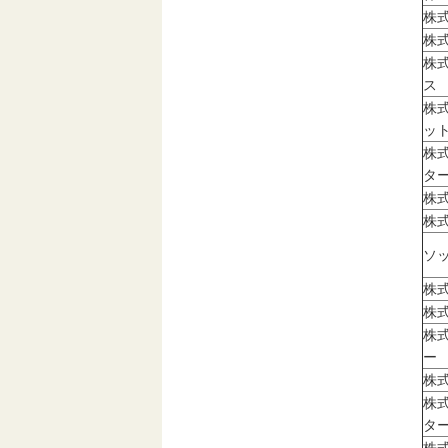
株
株
株
ス
株
ッ
株
タ
株
株
ソ
株
株
株
ー
株
株
タ