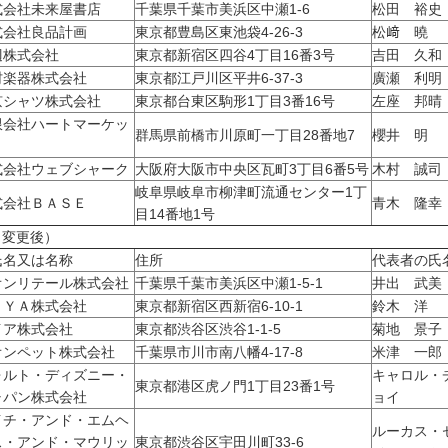
式会社未来屋書店
千葉県千葉市美浜区中瀬1-6
松田 裕史
式会社良品計画
東京都豊島区東池袋4-26-3
松﨑 曉
辺株式会社
東京都新宿区四谷4丁目16番3号
吉田 久和
村楽器株式会社
東京都江戸川区平井6-37-3
廣瀬 利明
京シャツ株式会社
東京都台東区駒形1丁目3番16号
左座 邦晴
限会社ハートマーケッ
群馬県前橋市川原町一丁目28番地7
櫻井 明
式会社ウェブシャーク
大阪府大阪市中央区瓦町3丁目6番5号
木村 誠司
岐阜県岐阜市柳津町流通センター1丁
式会社ＢＡＳＥ
青木 隆幸
目14番地1号
変更後）
名又は名称
住所
代表者の氏
オンリテール株式会社
千葉県千葉市美浜区中瀬1-5-1
井出 武美
ＯＹＡ株式会社
東京都新宿区西新宿6-10-1
鈴木 洋
イア株式会社
東京都渋谷区渋谷1-1-5
菊地 景子
オンペット株式会社
千葉県市川市南八幡4-17-8
米津 一郎
ォルト・ディズニー・
キャロル・
東京都港区虎ノ門1丁目23番1号
ャパン株式会社
ョイ
イチ・アンド・エムヘ
ルーカス・
ス・アンド・マウリッ
東京都渋谷区宇田川町33-6