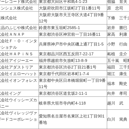
ワーレコード株式会社
東京都大田区平和島4-1-23
嶺脇 育夫
ランシェス株式会社
大阪府吹田市江坂町2丁目1番11号
原 忠司
大阪府大阪市天王寺区大道4丁目9番
眼株式会社
下條 三千
12号
粧品のふじや株式会社
鈴鹿市東玉垣町2585-1
岩井 勝巳
式会社ＡＮＡＰ
東京都渋谷区神宮前一丁目16番11
家高 利康
式会社Ｆ・Ｏ・インタ
兵庫県神戸市中央区磯上通7丁目1-5
小野 行由
ナショナル
式会社ＨＡＰｉＮＳ
東京都品川区西五反田7-22-17
柘植 圭介
式会社アイジーエー
福井県越前市矢放町13-8-9
五十嵐 昭
式会社アダストリア
東京都渋谷区渋谷2丁目21番1号
福田 三千
式会社イエローハット
東京都千代田区岩本町1-7-4
堀江 康生
式会社イオンフォレス
東京都中央区日本橋堀留町一丁目9番
福本 剛史
11号
式会社イング
東京都渋谷区道玄坂2-11-1
向井 孝司
式会社ウイッシーズカ
岐阜県大垣市寺内町4-118
越川 武
パニー
式会社ヴィレッジヴァ
愛知県名古屋市名東区上社1丁目901
ガードコーポレーショ
白川 篤典
番地