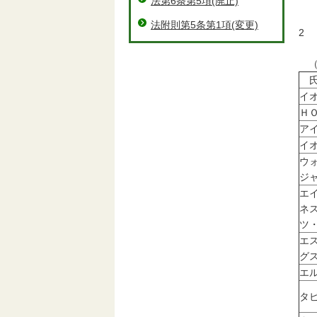
法第6条第5項(廃止)
イ
鈴
法附則第5条第1項(変更)
2
大
（
氏
イ
Ｈ
ア
イ
ウ
ジ
エ
ネ
ツ
エ
グ
エ
タ