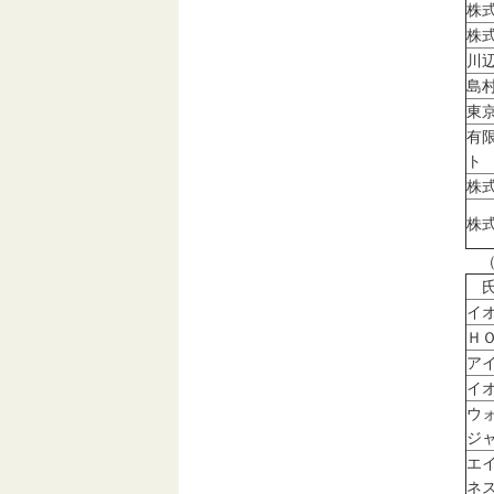
株
株
川
島
東
有
ト
株
株
（
氏
イ
Ｈ
ア
イ
ウ
ジ
エ
ネ