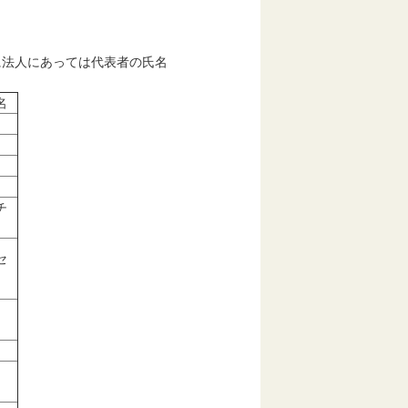
法人にあっては代表者の氏名
名
チ
セ