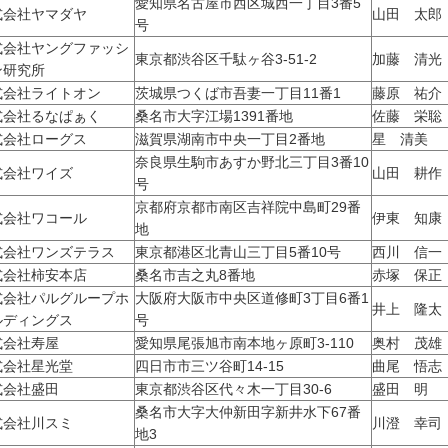
愛知県名古屋市西区城西一丁目3番5
式会社ヤマダヤ
山田 太郎
号
式会社ヤングファッシ
東京都渋谷区千駄ヶ谷3-51-2
加藤 清光
ン研究所
式会社ライトオン
茨城県つくば市吾妻一丁目11番1
藤原 祐介
式会社るなぱぁく
桑名市大字江場1391番地
佐藤 栄聡
式会社ローグス
滋賀県湖南市中央一丁目2番地
星 清美
奈良県生駒市あすか野北三丁目3番10
式会社ワイズ
山田 耕作
号
京都府京都市南区吉祥院中島町29番
式会社ワコール
伊東 知康
地
式会社ワンズテラス
東京都港区北青山三丁目5番10号
西川 信一
式会社柿安本店
桑名市吉之丸8番地
赤塚 保正
式会社パルグループホ
大阪府大阪市中央区道修町3丁目6番1
井上 隆太
ルディングス
号
式会社寿屋
愛知県尾張旭市南本地ヶ原町3-110
奥村 茂雄
式会社星光堂
四日市市三ツ谷町14-15
曲尾 悟志
式会社盛田
東京都渋谷区代々木一丁目30-6
盛田 明
桑名市大字大仲新田字新井水下67番
式会社川スミ
川澄 幸司
地3