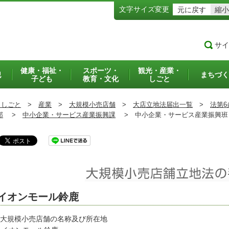
文字サイズ変更
元に戻す
縮小
サイ
健康・福祉・
スポーツ・
観光・産業・
犯
まちづく
子ども
教育・文化
しごと
・しごと
>
産業
>
大規模小売店舗
>
大店立地法届出一覧
>
法第6
部
>
中小企業・サービス産業振興課
>
中小企業・サービス産業振興
イオンモール鈴鹿
 大規模小売店舗の名称及び所在地