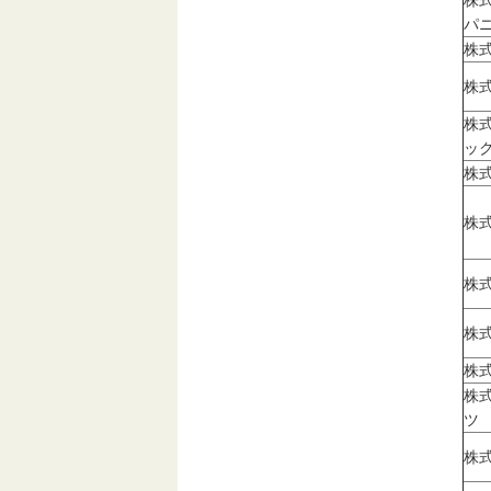
株
パ
株
株
株
ッ
株
株
株
株
株
株
ツ
株