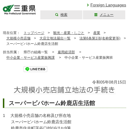
Foreign Languages
検索
メニュー
三重県公式ウェブ
サイト
現在位置：
トップページ
>
観光・産業・しごと
>
産業
>
大規模小売店舗
>
大店立地法届出一覧
>
法第6条第1項(名称変更等)
>
スーパービバホーム鈴鹿店生活館
担当所属：
県庁の組織一覧 >
雇用経済部
>
中小企業・サービス産業振興課
>
中小企業・サービス産業振興班
ツイート
令和05年08月15日
スーパービバホーム鈴鹿店生活館
1 大規模小売店舗の名称及び所在地
スーパービバホーム鈴鹿店生活館
鈴鹿市住吉町字谷口8916ほか9筆