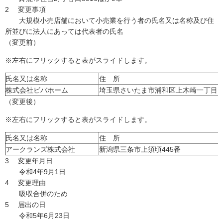
2 変更事項
大規模小売店舗において小売業を行う者の氏名又は名称及び住
所並びに法人にあっては代表者の氏名
（変更前）
※左右にフリックすると表がスライドします。
氏名又は名称
住 所
株式会社ビバホーム
埼玉県さいたま市浦和区上木崎一丁目1
（変更後）
※左右にフリックすると表がスライドします。
氏名又は名称
住 所
アークランズ株式会社
新潟県三条市上須頃445番
3 変更年月日
令和4年9月1日
4 変更理由
吸収合併のため
5 届出の日
令和5年6月23日