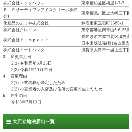
株式会社マックハウス
東京都杉並区梅里1-7-7
Ｂ－Ｒサーティワンアイスクリーム株式
東京都品川区上大崎三丁目
会社
化粧品のふじや株式会社
鈴鹿市東玉垣町2585-1
株式会社クレイン
東京都港区南青山5-6-26青
愛知県名古屋市北区城見通
株式会社Ｙ・ｓｐａｃｅ
日本出版販売(株)名古屋支
株式会社イートバンク
滋賀県大津市一里山五丁目3
3 変更年月日
2(1) 令和元年6月25日
2(2) 令和4年11月21日
4 変更理由
2(1) 正式名称が決定したため
2(2) 小売業者の入店及び住所の変更が生じたため
5 届出の日
令和5年7月19日
大店立地法届出一覧