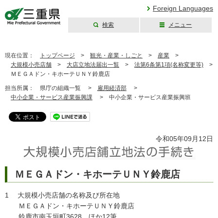
Foreign Languages
検索
メニュー
三重県公式ウェブ
サイト
現在位置：
トップページ
>
観光・産業・しごと
>
産業
>
大規模小売店舗
>
大店立地法届出一覧
>
法第6条第1項(名称変更等)
>
ＭＥＧＡドン・キホーテＵＮＹ鈴鹿店
担当所属：
県庁の組織一覧 >
雇用経済部
>
中小企業・サービス産業振興課
>
中小企業・サービス産業振興班
令和05年09月12日
ＭＥＧＡドン・キホーテＵＮＹ鈴鹿店
1 大規模小売店舗の名称及び所在地
ＭＥＧＡドン・キホーテＵＮＹ鈴鹿店
鈴鹿市南玉垣町3628 ほか12筆