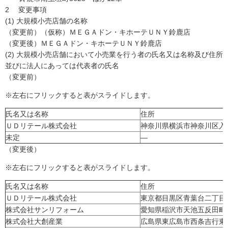
2 変更事項
(1) 大規模小売店舗の名称
（変更前）（仮称）ＭＥＧＡドン・キホーテＵＮＹ鈴鹿店
（変更後）ＭＥＧＡドン・キホーテＵＮＹ鈴鹿店
(2) 大規模小売店舗において小売業を行う者の氏名又は名称及び住所
並びに法人にあっては代表者の氏名
（変更前）
※左右にフリックすると表がスライドします。
氏名又は名称
住所
ＵＤリテール株式会社
神奈川県横浜市神奈川区入
未定
―
（変更後）
※左右にフリックすると表がスライドします。
氏名又は名称
住所
ＵＤリテール株式会社
東京都目黒区青葉台二丁目1
株式会社サンリフォーム
愛知県稲沢市天池五反田町
株式会社大創産業
広島県東広島市西条吉行東一