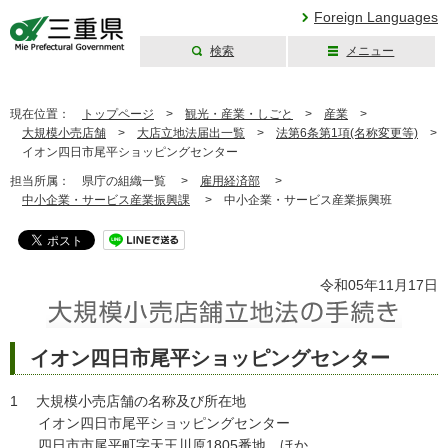
Foreign Languages
検索
メニュー
三重県公式ウェブ
サイト
現在位置：
トップページ
>
観光・産業・しごと
>
産業
>
大規模小売店舗
>
大店立地法届出一覧
>
法第6条第1項(名称変更等)
>
イオン四日市尾平ショッピングセンター
担当所属：
県庁の組織一覧 >
雇用経済部
>
中小企業・サービス産業振興課
>
中小企業・サービス産業振興班
令和05年11月17日
イオン四日市尾平ショッピングセンター
1 大規模小売店舗の名称及び所在地
イオン四日市尾平ショッピングセンター
四日市市尾平町字天王川原1805番地 ほか