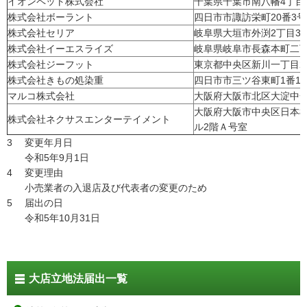
イオンペット株式会社
千葉県千葉市南八幡4丁目1
株式会社ボーラント
四日市市諏訪栄町20番3号
株式会社セリア
岐阜県大垣市外渕2丁目3
株式会社イーエスライズ
岐阜県岐阜市長森本町二丁
株式会社ジーフット
東京都中央区新川一丁目2
株式会社きもの処染重
四日市市三ツ谷東町1番1
マルコ株式会社
大阪府大阪市北区大淀中一
大阪府大阪市中央区日本橋
株式会社ネクサスエンターテイメント
ル2階Ａ号室
3 変更年月日
令和5年9月1日
4 変更理由
小売業者の入退店及び代表者の変更のため
5 届出の日
令和5年10月31日
大店立地法届出一覧