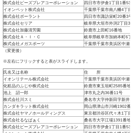
株式会社ピーズプレアコーポレーション
四日市市伊倉1丁目1番53
イオンペット株式会社
千葉県千葉市南八幡4丁目1
株式会社ボーラント
四日市市諏訪栄町20番3号
株式会社セリア
岐阜県大垣市外渕2丁目3
株式会社加藤清芳園
鈴鹿市上田町16番地
株式会社Ａ・Ｉ・Ｃ
岐阜県岐阜市加納本町6丁目
株式会社メガスポーツ
千葉県千葉市美浜区中瀬一
（変更後）
※左右にフリックすると表がスライドします。
氏名又は名称
住 所
イオンリテール株式会社
千葉県千葉市美浜区中瀬一
化粧品のふじや株式会社
鈴鹿市東玉垣町2585番地
池上 詔一郎
津市丸之内36番11号
株式会社川スミ
桑名市大字仲新田字新井水
カンダキラット株式会社
岡山県津山市川崎1902番
株式会社ヤマノホールディングス
東京都渋谷区代々木1丁目3
株式会社るなぱぁく
桑名市大字江場1391番地
株式会社ピーズプレアコーポレーション
四日市市伊倉1丁目1番53