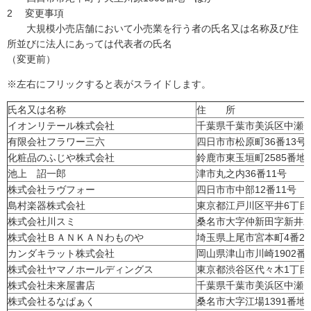
2 変更事項
大規模小売店舗において小売業を行う者の氏名又は名称及び住
所並びに法人にあっては代表者の氏名
（変更前）
※左右にフリックすると表がスライドします。
氏名又は名称
住 所
イオンリテール株式会社
千葉県千葉市美浜区中瀬一
有限会社フラワー三六
四日市市松原町36番13号
化粧品のふじや株式会社
鈴鹿市東玉垣町2585番地
池上 詔一郎
津市丸之内36番11号
株式会社ラヴフォー
四日市市中部12番11号
島村楽器株式会社
東京都江戸川区平井6丁目3
株式会社川スミ
桑名市大字仲新田字新井水
株式会社ＢＡＮＫＡＮわものや
埼玉県上尾市宮本町4番2
カンダキラット株式会社
岡山県津山市川崎1902番
株式会社ヤマノホールディングス
東京都渋谷区代々木1丁目3
株式会社未来屋書店
千葉県千葉市美浜区中瀬一
株式会社るなぱぁく
桑名市大字江場1391番地