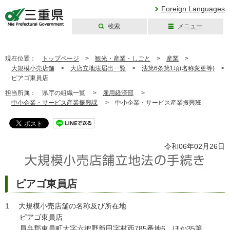
Foreign Languages
検索
メニュー
三重県公式ウェブ
サイト
現在位置：
トップページ
>
観光・産業・しごと
>
産業
>
大規模小売店舗
>
大店立地法届出一覧
>
法第6条第1項(名称変更等)
>
ピアゴ東員店
担当所属：
県庁の組織一覧 >
雇用経済部
>
中小企業・サービス産業振興課
>
中小企業・サービス産業振興班
令和06年02月26日
ピアゴ東員店
1 大規模小売店舗の名称及び所在地
ピアゴ東員店
員弁郡東員町大字六把野新田字村西785番地6 ほか35筆