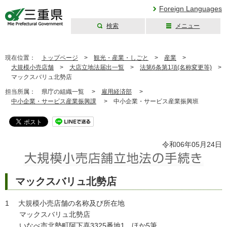
Foreign Languages
検索
メニュー
三重県公式ウェブ
サイト
現在位置：
トップページ
>
観光・産業・しごと
>
産業
>
大規模小売店舗
>
大店立地法届出一覧
>
法第6条第1項(名称変更等)
>
マックスバリュ北勢店
担当所属：
県庁の組織一覧 >
雇用経済部
>
中小企業・サービス産業振興課
>
中小企業・サービス産業振興班
令和06年05月24日
マックスバリュ北勢店
1 大規模小売店舗の名称及び所在地
マックスバリュ北勢店
いなべ市北勢町阿下喜3325番地1 ほか5筆