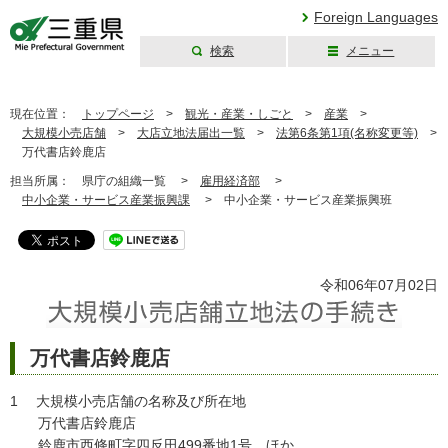
Foreign Languages
検索
メニュー
三重県公式ウェブ
サイト
現在位置：
トップページ
>
観光・産業・しごと
>
産業
>
大規模小売店舗
>
大店立地法届出一覧
>
法第6条第1項(名称変更等)
>
万代書店鈴鹿店
担当所属：
県庁の組織一覧 >
雇用経済部
>
中小企業・サービス産業振興課
>
中小企業・サービス産業振興班
令和06年07月02日
万代書店鈴鹿店
1 大規模小売店舗の名称及び所在地
万代書店鈴鹿店
鈴鹿市西條町字四反田499番地1号 ほか