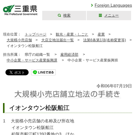
Foreign Languages
検索
メニュー
三重県公式ウェブ
サイト
現在位置：
トップページ
>
観光・産業・しごと
>
産業
>
大規模小売店舗
>
大店立地法届出一覧
>
法第6条第1項(名称変更等)
>
イオンタウン松阪船江
担当所属：
県庁の組織一覧 >
雇用経済部
>
中小企業・サービス産業振興課
>
中小企業・サービス産業振興班
令和06年07月19日
イオンタウン松阪船江
1 大規模小売店舗の名称及び所在地
イオンタウン松阪船江
松阪市船江町1392番地の3 ほか