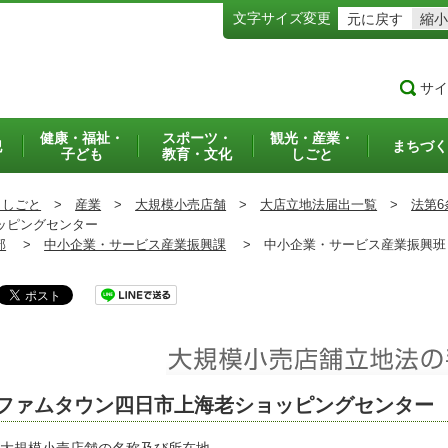
文字サイズ変更
元に戻す
縮小
サイ
健康・福祉・
スポーツ・
観光・産業・
犯
まちづく
子ども
教育・文化
しごと
・しごと
>
産業
>
大規模小売店舗
>
大店立地法届出一覧
>
法第6
ッピングセンター
部
>
中小企業・サービス産業振興課
>
中小企業・サービス産業振興
ファムタウン四日市上海老ショッピングセンター