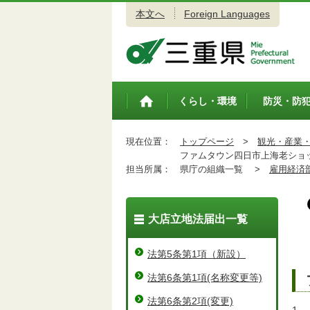
本文へ
Foreign Languages
三重県公式ウェブサイト
くらし・環境
防災・防
トップペ
ージ
現在位置：
トップページ
>
観光・産業
ファムタウン四日市上海老ショ
担当所属：
県庁の組織一覧 >
雇用経済
大店立地法届出一覧
法第5条第1項（新設）
法第6条第1項(名称変更等)
法第6条第2項(変更)