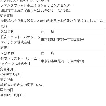
 大規模小売店舗の名称及び所在地
ァムタウン四日市上海老ショッピングセンター
市市上海老字東大沢1585番146 ほか36筆
 変更事項
規模小売店舗を設置する者の氏名又は名称及び住所並びに法人にあっ
変更前）
名又は名称
住 所
井住友トラスト・パナソニッ
東京都港区芝浦一丁目2番3号
ファイナンス株式会社
変更後）
名又は名称
住 所
井住友トラスト・パナソニッ
東京都港区芝浦一丁目2番3号
ファイナンス株式会社
 変更年月日
和6年4月1日
 変更理由
置者の代表者の変更のため
 届出の日
和6年10月11日