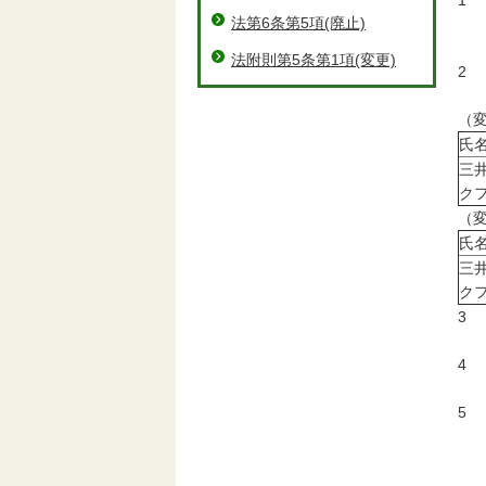
1
法第6条第5項(廃止)
フ
四日
法附則第5条第1項(変更)
2
大
（
氏
三
ク
（
氏
三
ク
3
令
4
設
5
令