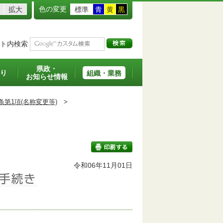
色の変更
拡大
標準
青
黄
黒
ト内検索
県政・
り
組織・業務
お知らせ情報
条第1項(名称変更等)
>
班
令和06年11月01日
印刷する