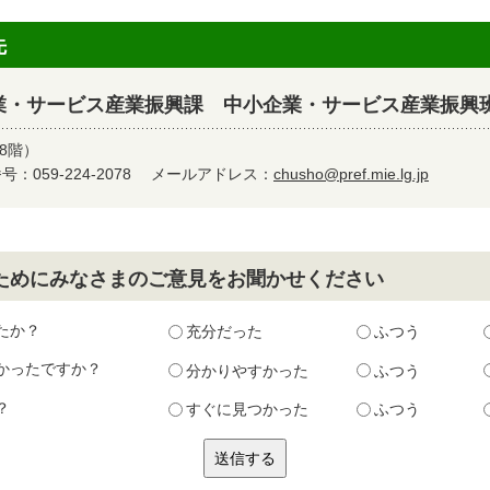
先
業・サービス産業振興課 中小企業・サービス産業振興
8階）
：059-224-2078
メールアドレス：
chusho@pref.mie.lg.jp
ためにみなさまのご意見をお聞かせください
たか？
充分だった
ふつう
かったですか？
分かりやすかった
ふつう
？
すぐに見つかった
ふつう