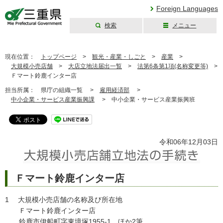
Foreign Languages
検索
メニュー
三重県公式ウェブ
サイト
現在位置：
トップページ
>
観光・産業・しごと
>
産業
>
大規模小売店舗
>
大店立地法届出一覧
>
法第6条第1項(名称変更等)
>
Ｆマート鈴鹿インター店
担当所属：
県庁の組織一覧 >
雇用経済部
>
中小企業・サービス産業振興課
>
中小企業・サービス産業振興班
令和06年12月03日
Ｆマート鈴鹿インター店
1 大規模小売店舗の名称及び所在地
Ｆマート鈴鹿インター店
鈴鹿市伊船町字東境塚1955-1 ほか2筆