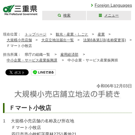
Foreign Languages
検索
メニュー
三重県公式ウェブ
サイト
現在位置：
トップページ
>
観光・産業・しごと
>
産業
>
大規模小売店舗
>
大店立地法届出一覧
>
法第6条第1項(名称変更等)
>
Ｆマート小牧店
担当所属：
県庁の組織一覧 >
雇用経済部
>
中小企業・サービス産業振興課
>
中小企業・サービス産業振興班
令和06年12月03日
Ｆマート小牧店
1 大規模小売店舗の名称及び所在地
Ｆマート小牧店
四日市市小牧町字栗林2751番地21