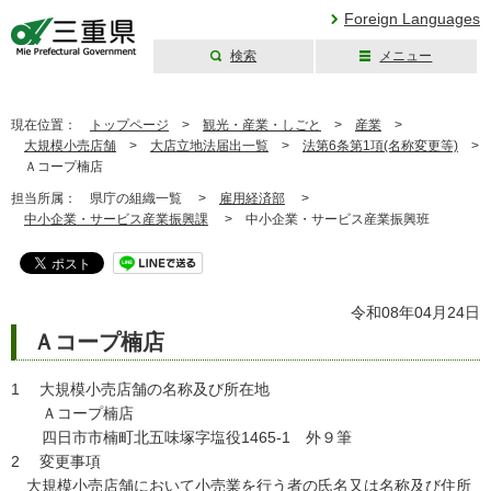
Foreign Languages
検索
メニュー
三重県公式ウェブ
サイト
現在位置：
トップページ
>
観光・産業・しごと
>
産業
>
大規模小売店舗
>
大店立地法届出一覧
>
法第6条第1項(名称変更等)
>
Ａコープ楠店
担当所属：
県庁の組織一覧 >
雇用経済部
>
中小企業・サービス産業振興課
>
中小企業・サービス産業振興班
令和08年04月24日
Ａコープ楠店
1 大規模小売店舗の名称及び所在地
Ａコープ楠店
四日市市楠町北五味塚字塩役1465-1 外９筆
2 変更事項
大規模小売店舗において小売業を行う者の氏名又は名称及び住所