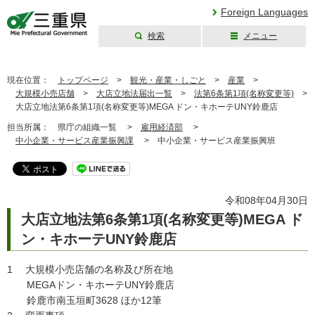
Foreign Languages
検索
メニュー
三重県公式ウェブ
サイト
現在位置：
トップページ
>
観光・産業・しごと
>
産業
>
大規模小売店舗
>
大店立地法届出一覧
>
法第6条第1項(名称変更等)
>
大店立地法第6条第1項(名称変更等)MEGA ドン・キホーテUNY鈴鹿店
担当所属：
県庁の組織一覧 >
雇用経済部
>
中小企業・サービス産業振興課
>
中小企業・サービス産業振興班
令和08年04月30日
大店立地法第6条第1項(名称変更等)MEGA ド
ン・キホーテUNY鈴鹿店
1 大規模小売店舗の名称及び所在地
MEGAドン・キホーテUNY鈴鹿店
鈴鹿市南玉垣町3628 ほか12筆