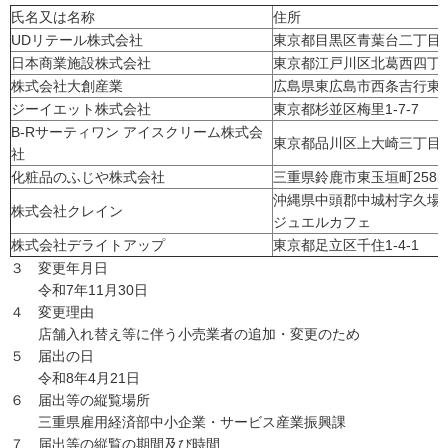
氏名又は名称
住所
UDリテール株式会社
東京都目黒区青葉台二丁目1
日本商業施設株式会社
東京都江戸川区北葛西四丁目
株式会社大創産業
広島県東広島市西条吉行東一
ジーイエット株式会社
東京都杉並区梅里1-7-7
B-Rサーティワン アイスクリーム株式会
東京都品川区上大崎三丁目1
社
化粧品のふじや株式会社
三重県鈴鹿市東玉垣町2585-
沖縄県中頭郡中城村字久場19
株式会社クレイン
ジュエルカフェ
株式会社デライトアップ
東京都足立区千住1-4-1
３ 変更年月日
令和7年11月30日
４ 変更理由
店舗入れ替え等に伴う小売業者の追加・変更のため
５ 届出の日
令和8年4月21日
６ 届出等の縦覧場所
三重県雇用経済部中小企業・サービス産業振興課
７ 届出等の縦覧の期間及び時間