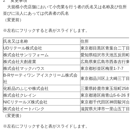
2 変更事項
大規模小売店舗において小売業を行う者の氏名又は名称及び住所
並びに法人にあっては代表者の氏名
（変更前）
※左右にフリックすると表がスライドします。
氏名又は名称
住所
UDリテール株式会社
東京都目黒区青葉台二丁目1
株式会社サンリフォーム
愛知県稲沢市天池五反田町
株式会社大創産業
広島県東広島市西条吉行東一
株式会社マックハウス
東京都杉並区梅里1-7-7
B-Rサーティワン アイスクリーム株式会
東京都品川区上大崎三丁目1
社
化粧品のふじや株式会社
三重県鈴鹿市東玉垣町2585-
株式会社クレイン
東京都港区南青山5-6-26 青
NICリテールズ株式会社
東京都千代田区神田駿河台
株式会社イートバンク
滋賀県大津市一里山五丁目35
（変更後）
※左右にフリックすると表がスライドします。