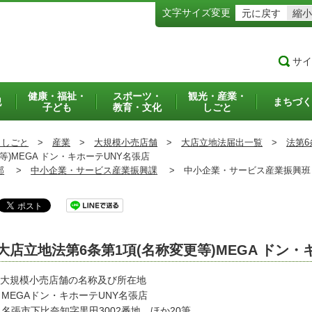
文字サイズ変更
元に戻す
縮小
サイ
健康・福祉・
スポーツ・
観光・産業・
犯
まちづく
子ども
教育・文化
しごと
・しごと
>
産業
>
大規模小売店舗
>
大店立地法届出一覧
>
法第6
)MEGA ドン・キホーテUNY名張店
部
>
中小企業・サービス産業振興課
>
中小企業・サービス産業振興
大店立地法第6条第1項(名称変更等)MEGA ドン・
 大規模小売店舗の名称及び所在地
EGAドン・キホーテUNY名張店
張市下比奈知字黒田3002番地 ほか20筆