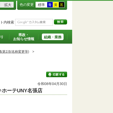
色の変更
拡大
標準
青
黄
黒
ト内検索
県政・
り
組織・業務
お知らせ情報
条第1項(名称変更等)
>
班
令和08年04月30日
キホーテUNY名張店
印刷する