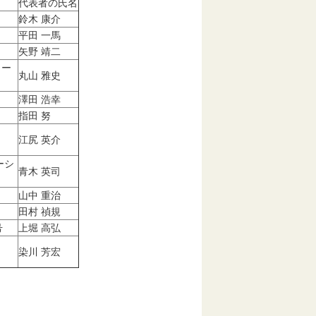
代表者の氏名
鈴木 康介
平田 一馬
矢野 靖二
イー
丸山 雅史
澤田 浩幸
指田 努
江尻 英介
ーシ
青木 英司
山中 重治
田村 禎規
号
上堀 高弘
染川 芳宏