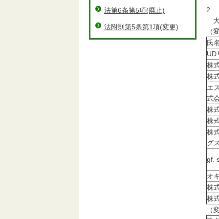
2
法第6条第5項(廃止)
大
法附則第5条第1項(変更)
（
氏
U
株
株
エ
式
株
株
株
グ
gf
オ
株
株
（