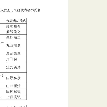
人にあっては代表者の氏名
代表者の氏名
鈴木 康介
服部 剛之
矢野 靖二
イー
丸山 雅史
澤田 浩幸
指田 努
江尻 英介
ーシ
内野 伸彦
山中 重治
田村 禎規
号
上堀 高弘