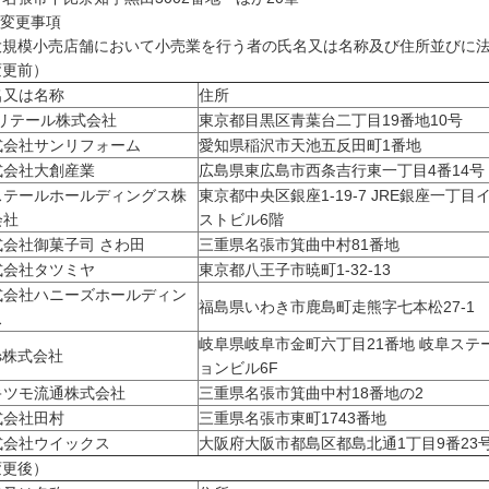
 変更事項
規模小売店舗において小売業を行う者の氏名又は名称及び住所並びに法
変更前）
名又は名称
住所
Dリテール株式会社
東京都目黒区青葉台二丁目19番地10号
式会社サンリフォーム
愛知県稲沢市天池五反田町1番地
式会社大創産業
広島県東広島市西条吉行東一丁目4番14号
ステールホールディングス株
東京都中央区銀座1-19-7 JRE銀座一丁目
会社
ストビル6階
式会社御菓子司 さわ田
三重県名張市箕曲中村81番地
式会社タツミヤ
東京都八王子市暁町1-32-13
式会社ハニーズホールディン
福島県いわき市鹿島町走熊字七本松27-1
ス
岐阜県岐阜市金町六丁目21番地 岐阜ステ
. s株式会社
ョンビル6F
キツモ流通株式会社
三重県名張市箕曲中村18番地の2
式会社田村
三重県名張市東町1743番地
式会社ウイックス
大阪府大阪市都島区都島北通1丁目9番23
変更後）