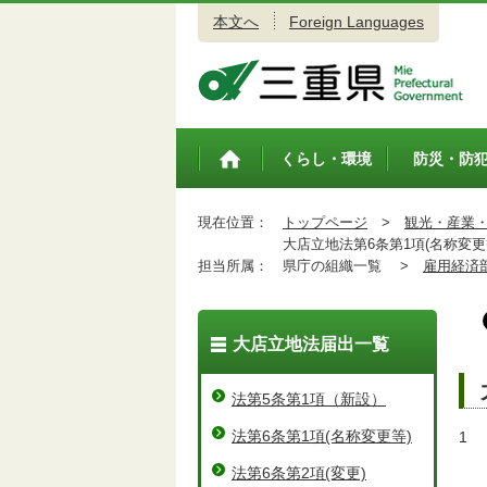
本文へ
Foreign Languages
三重県公式ウェブサイト
くらし・環境
防災・防
トップペ
ージ
現在位置：
トップページ
>
観光・産業
大店立地法第6条第1項(名称変更等
担当所属：
県庁の組織一覧 >
雇用経済
大店立地法届出一覧
法第5条第1項（新設）
法第6条第1項(名称変更等)
1
M
法第6条第2項(変更)
名