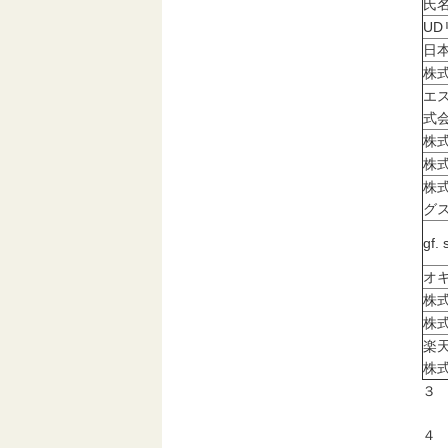
氏
U
日
株
エ
式
株
株
株
グ
gf
オ
株
株
楽
株
３
令
４