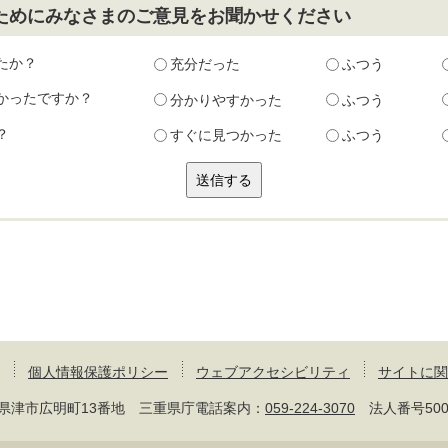
ためにみなさまのご意見をお聞かせください
たか？
充分だった
ふつう
かったですか？
分かりやすかった
ふつう
？
すぐに見つかった
ふつう
個人情報保護ポリシー
ウェブアクセシビリティ
サイトに関
 三重県津市広明町13番地 三重県庁電話案内：
059-224-3070
法人番号50000