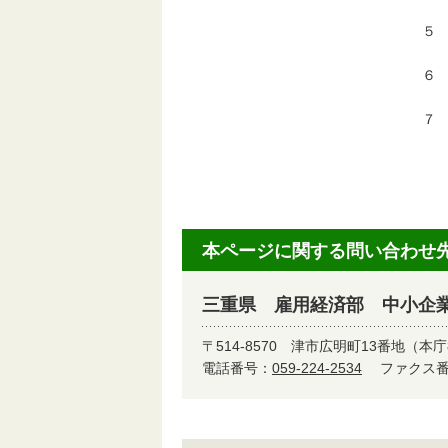
店
５
令
６
三
７
令
開
本ページに関する問い合わせ
三重県 雇用経済部 中小企
〒514-8570
津市広明町13番地（本庁
電話番号：
059-224-2534
ファクス番号