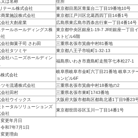
名又は名称
住所
Dリテール株式会社
東京都目黒区青葉台二丁目19番地10号
本商業施設株式会社
東京都江戸川区北葛西四丁目14番1号
式会社大創産業
広島県東広島市西条吉行東一丁目4番14号
ステールホールディングス株
東京都中央区銀座1-19-7 JRE銀座一丁目
会社
ストビル6階
式会社御菓子司 さわ田
三重県名張市箕曲中村81番地
式会社タツミヤ
東京都八王子市暁町1-32-13
式会社ハニーズホールディン
福島県いわき市鹿島町走熊字七本松27-1
ス
岐阜県岐阜市金町六丁目21番地 岐阜ステ
. s株式会社
ョンビル6F
キツモ流通株式会社
三重県名張市箕曲中村18番地の2
式会社田村
三重県名張市東町1743番地
式会社ウイックス
大阪府大阪市都島区都島北通1丁目9番23
天トータルソリューションズ
東京都世田谷区玉川一丁目14番1号
式会社
 変更年月日
和7年7月1日
 変更理由