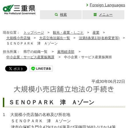
Foreign Languages
検索
メニュー
三重県公式ウェブ
サイト
現在位置：
トップページ
>
観光・産業・しごと
>
産業
>
大規模小売店舗
>
大店立地法届出一覧
>
法第6条第1項(名称変更等)
>
ＳＥＮＯＰＡＲＫ 津 Ａゾーン
担当所属：
県庁の組織一覧 >
雇用経済部
>
中小企業・サービス産業振興課
>
中小企業・サービス産業振興班
平成30年06月22日
ＳＥＮＯＰＡＲＫ 津 Ａゾーン
1 大規模小売店舗の名称及び所在地
ＳＥＮＯＰＡＲＫ 津 Ａゾーン
津市白塚町九門久479ほか16筆及び字鎌田3682-1ほか14筆