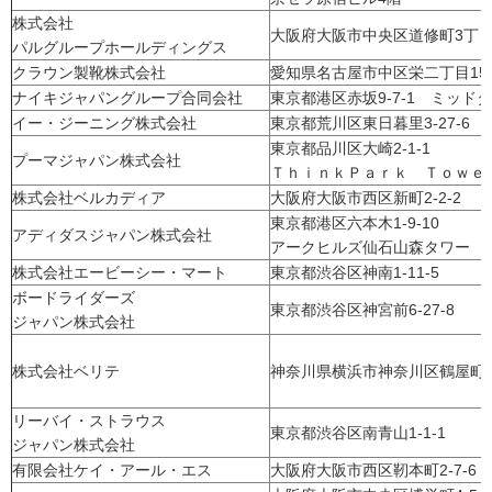
株式会社
大阪府大阪市中央区道修町3丁目
パルグループホールディングス
クラウン製靴株式会社
愛知県名古屋市中区栄二丁目15-
ナイキジャパングループ合同会社
東京都港区赤坂9-7-1 ミッド
イー・ジーニング株式会社
東京都荒川区東日暮里3-27-6
東京都品川区大崎2-1-1
プーマジャパン株式会社
ＴｈｉｎｋＰａｒｋ Ｔｏｗｅｒ
株式会社ベルカディア
大阪府大阪市西区新町2-2-2
東京都港区六本木1-9-10
アディダスジャパン株式会社
アークヒルズ仙石山森タワー
株式会社エービーシー・マート
東京都渋谷区神南1-11-5
ボードライダーズ
東京都渋谷区神宮前6-27-8
ジャパン株式会社
株式会社ベリテ
神奈川県横浜市神奈川区鶴屋町3-
リーバイ・ストラウス
東京都渋谷区南青山1-1-1
ジャパン株式会社
有限会社ケイ・アール・エス
大阪府大阪市西区靭本町2-7-6