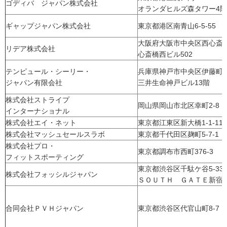
ゴディバ ジャパン株式会社
オランダヒルズ森タワー4階
ギャップジャパン株式会社
東京都港区南青山6-5-55
大阪府大阪市中央区西心斎橋1
リデア株式会社
心斎橋西ビル502
テンピュール・シーリー・
兵庫県神戸市中央区伊藤町
ジャパン有限会社
三井生命神戸ビル13階
株式会社ストライプ
岡山県岡山市北区幸町2-8
インターナショナル
株式会社エイ・ネット
東京都江東区新大橋1-1-11
株式会社マッシュセールスラボ
東京都千代田区麹町5-7-1
株式会社プロ・
東京都調布市西町376-3
フィットスポーティング
東京都渋谷区千駄ケ谷5-33
株式会社フォッシルジャパン
ＳＯＵＴＨ ＧＡＴＥ新宿
合同会社ＰＶＨジャパン
東京都渋谷区代官山町8-7