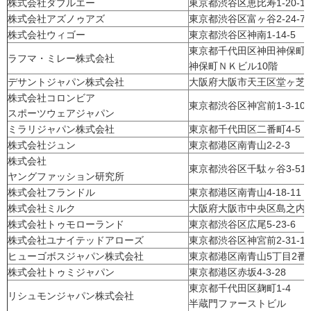
株式会社ダブルエー
東京都渋谷区恵比寿1-20-1
株式会社アズノゥアズ
東京都渋谷区富ヶ谷2-24-7
株式会社ウィゴー
東京都渋谷区神南1-14-5
東京都千代田区神田神保町2
ラフマ・ミレー株式会社
神保町ＮＫビル10階
デサントジャパン株式会社
大阪府大阪市天王区堂ヶ芝1-1
株式会社コロンビア
東京都渋谷区神宮前1-3-10
スポーツウェアジャパン
ミラリジャパン株式会社
東京都千代田区二番町4-5
株式会社ジュン
東京都港区南青山2-2-3
株式会社
東京都渋谷区千駄ヶ谷3-51-
ヤングファッション研究所
株式会社フランドル
東京都港区南青山4-18-11
株式会社ミルク
大阪府大阪市中央区島之内1-2
株式会社トゥモローランド
東京都渋谷区広尾5-23-6
株式会社ユナイテッドアローズ
東京都渋谷区神宮前2-31-12
ヒューゴボスジャパン株式会社
東京都港区南青山5丁目2番
株式会社トゥミジャパン
東京都港区赤坂4-3-28
東京都千代田区麹町1-4
リシュモンジャパン株式会社
半蔵門ファーストビル