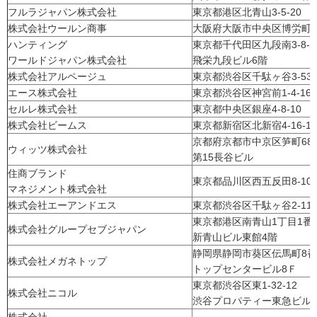
フルラジャパン株式会社
東京都港区北青山3-5-20
株式会社ウールン商事
大阪府大阪市中央区博労町3-
ハンティング
東京都千代田区九段南3-8-
ワールドジャパン株式会社
飛栄九段ビル6階
株式会社アルページュ
東京都渋谷区千駄ヶ谷3-53-
エース株式会社
東京都渋谷区神宮前1-4-16
セルレ株式会社
東京都中央区銀座4-8-10
株式会社ビームス
東京都新宿区北新宿4-16-1
京都府京都市中京区笋町6
ウィッツ株式会社
第15長谷ビル
住商ブランド
東京都品川区西五反田8-10-
マネジメント株式会社
株式会社エーアンドエス
東京都渋谷区千駄ヶ谷2-11-
東京都港区南青山1丁目1
株式会社グループセブジャパン
新青山ビル東館4階
静岡県静岡市葵区伝馬町8
株式会社メガネトップ
トップセンタービル8Ｆ
東京都渋谷区東1-32-12
株式会社ニコル
渋谷プロパティー東急ビル