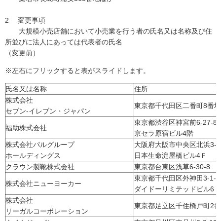
2 変更事項
大規模小売店舗において小売業を行う者の氏名又は名称及び住
所並びに法人にあっては代表者の氏名
（変更前）
※左右にフリックすると表がスライドします。
氏名又は名称
住所
株式会社
東京都千代田区二番町8番地
セブン-イレブン・ジャパン
東京都渋谷区神宮前6-27-
福助株式会社
京セラ原宿ビル4階
株式会社パルグループ
大阪府大阪市中央区北浜3-5
ホールディングス
日本生命淀屋橋ビル4Ｆ
クラウン製靴株式会社
東京都台東区浅草6-30-8
東京都千代田区外神田3-1-
株式会社ニューヨーカー
ダイドーリミテッドビル6Ｆ
株式会社
東京都足立区千住橋戸町2
リーガルコーポレーション