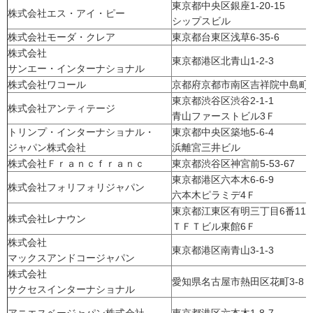
東京都中央区銀座1-20-15
株式会社エス・アイ・ピー
シップスビル
株式会社モーダ・クレア
東京都台東区浅草6-35-6
株式会社
東京都港区北青山1-2-3
サンエー・インターナショナル
株式会社ワコール
京都府京都市南区吉祥院中島町2
東京都渋谷区渋谷2-1-1
株式会社アンティテージ
青山ファーストビル3Ｆ
トリンプ・インターナショナル・
東京都中央区築地5-6-4
ジャパン株式会社
浜離宮三井ビル
株式会社Ｆｒａｎｃｆｒａｎｃ
東京都渋谷区神宮前5-53-67
東京都港区六本木6-6-9
株式会社フォリフォリジャパン
六本木ピラミデ4Ｆ
東京都江東区有明三丁目6番1
株式会社レナウン
ＴＦＴビル東館6Ｆ
株式会社
東京都港区南青山3-1-3
マックスアンドコージャパン
株式会社
愛知県名古屋市熱田区花町3-8
サクセスインターナショナル