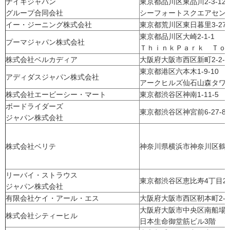
ナイキジャパン
東京都品川区東品川2-3-1
グループ合同会社
シーフォートスクエアセン
イー・ジーニング株式会社
東京都荒川区東日暮里3-27-
東京都品川区大崎2-1-1
プーマジャパン株式会社
ＴｈｉｎｋＰａｒｋ Ｔｏｗ
株式会社ベルカディア
大阪府大阪市西区新町2-2-2
東京都港区六本木1-9-10
アディダスジャパン株式会社
アークヒルズ仙石山森タワ
株式会社エービーシー・マート
東京都渋谷区神南1-11-5
ボードライダーズ
東京都渋谷区神宮前6-27-8
ジャパン株式会社
株式会社ベリテ
神奈川県横浜市神奈川区鶴屋町
リーバイ・ストラウス
東京都渋谷区恵比寿4丁目20
ジャパン株式会社
有限会社ケイ・アール・エス
大阪府大阪市西区靭本町2-7
大阪府大阪市中央区南船場4
株式会社シティーヒル
日本生命御堂筋ビル3階