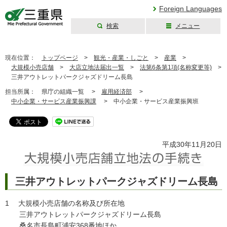
Foreign Languages
検索
メニュー
三重県公式ウェブ
サイト
現在位置：
トップページ
>
観光・産業・しごと
>
産業
>
大規模小売店舗
>
大店立地法届出一覧
>
法第6条第1項(名称変更等)
>
三井アウトレットパークジャズドリーム長島
担当所属：
県庁の組織一覧 >
雇用経済部
>
中小企業・サービス産業振興課
>
中小企業・サービス産業振興班
平成30年11月20日
三井アウトレットパークジャズドリーム長島
1 大規模小売店舗の名称及び所在地
三井アウトレットパークジャズドリーム長島
桑名市長島町浦安368番地ほか