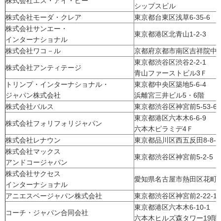
株式会社エス・アイ・ピー
シップスビル
株式会社モーダ・クレア
東京都台東区浅草6-35-6
株式会社サンエー・
東京都港区北青山1-2-3
インターナショナル
株式会社ワコ－ル
京都府京都市南区吉祥院中島
東京都渋谷区渋谷2-2-1
株式会社アンティテージ
青山ファーストビル3Ｆ
トリンプ・インターナショナル・
東京都中央区築地5-6-4
ジャパン株式会社
浜離宮三井ビル5・6階
株式会社バルス
東京都渋谷区神宮前5-53-67
東京都港区六本木6-6-9
株式会社フォリフォリジャパン
六本木ピラミデ4Ｆ
株式会社レナウン
東京都品川区西五反田8-8-2
株式会社マックス
東京都渋谷区神宮前5-2-5
アンドコージャパン
株式会社サクセス
愛知県名古屋市熱田区花町3
インターナショナル
アニエスベージャパン株式会社
東京都渋谷区神宮前2-22-16
東京都港区六本木6-10-1
コーチ・ジャパン合同会社
六本木ヒルズ森タワー19階