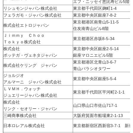
エフ・ニッセイ恵比寿ビル5階
リシュモンジャパン株式会社
東京都千代田区麹町1-4
フェラガモ・ジャパン株式会社
東京都中央区銀座7-8-2
東京都港区南青山5-11-5
株式会社エトロジャパン
住友南青山ビル8階
Ｊｉｍｍｙ Ｃｈｏｏ
東京都港区赤坂8-5-34
Ｔｏｋｙｏ株式会社
株式会社
東京都中央区銀座2-5-14
ボッテガ・ヴェネタジャパン
銀座マロニエビル5階
東京都港区北青山3-6-7
株式会社ケリング ジャパン
青山パラシオタワー
ジョルジオ
東京都中央区銀座5-5-4
アルマーニ ジャパン株式会社
ＬＶＭＨ．ウォッチ
東京都千代田区平河町2-1-1
ジュエリージャパン株式会社
株式会社
山口県山口市佐山717-1
リンク・セオリー・ジャパン
三崎商事株式会社
大阪府箕面市船場東2-1-13
日本ロレアル株式会社
東京都新宿区西新宿3-7-1 新