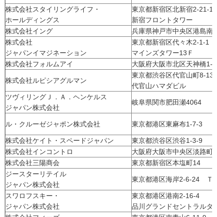
株式会社スタイリングライフ・
東京都新宿区北新宿2-21-
ホールディングス
新宿フロントタワー
株式会社イング
兵庫県神戸市中央区港島南町4
株式会社
東京都新宿区代々木2-1-1
ジャパンイマジネーション
マインズタワー13Ｆ
株式会社フォルムアイ
大阪府大阪市北区天神橋1-11
東京都渋谷区代官山町8-1
株式会社ルピシアグルマン
代官山ハマダビル
ツヴィリングＪ．Ａ．ヘンケルス
岐阜県関市肥田瀬4064
ジャパン株式会社
ル・クルーゼジャポン株式会社
東京都港区東麻布1-7-3
株式会社ケイト・スペードジャパン
東京都渋谷区渋谷1-3-9
株式会社インコントロ
大阪府大阪市中央区淡路町2-
株式会社三陽商会
東京都新宿区本塩町14
ジースターリテイル
東京都港区海岸2-6-24 
ジャパン株式会社
スワロフスキー・
東京都港区港南2-16-4
ジャパン株式会社
品川グランドセントラルタ