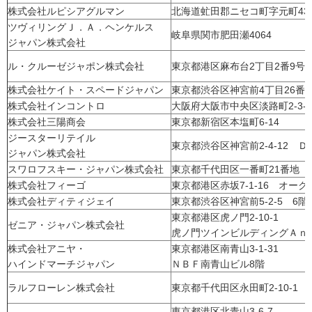
株式会社ルピシアグルマン
北海道虻田郡ニセコ町字元町436
ツヴィリングＪ．Ａ．ヘンケルス
岐阜県関市肥田瀬4064
ジャパン株式会社
ル・クルーゼジャポン株式会社
東京都港区麻布台2丁目2番9号
株式会社ケイト・スペードジャパン
東京都渋谷区神宮前4丁目26番1
株式会社インコントロ
大阪府大阪市中央区淡路町2-3-5
株式会社三陽商会
東京都新宿区本塩町6-14
ジースターリテイル
東京都渋谷区神宮前2-4-12 Ｄ
ジャパン株式会社
スワロフスキー・ジャパン株式会社
東京都千代田区一番町21番地
株式会社フィーゴ
東京都港区赤坂7-1-16 オー
株式会社ディティジェイ
東京都渋谷区神宮前5-2-5 6階
東京都港区虎ノ門2-10-1
ゼニア・ジャパン株式会社
虎ノ門ツインビルディングＡｎ
株式会社アニヤ・
東京都港区南青山3-1-31
ハインドマーチジャパン
ＮＢＦ南青山ビル8階
ラルフローレン株式会社
東京都千代田区永田町2-10-1
東京都港区北青山3-6-7