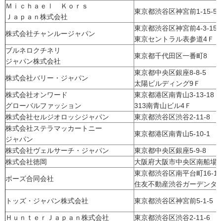
Ｍｉｃｈａｅｌ Ｋｏｒｓ
東京都渋谷区神宮前1-15-5
Ｊａｐａｎ株式会社
東京都渋谷区神宮前4-3-1
株式会社チャンルージャパン
東京セントラル表参道4Ｆ
ブルネロクチネリ
東京都千代田区一番町8
ジャパン株式会社
東京都中央区銀座8-8-5
株式会社バリー・ジャパン
太陽ビルディング9Ｆ
株式会社オンワード
東京都港区南青山3-13-18
グローバルファッション
313南青山ビル4Ｆ
株式会社セルジオロッシジャパン
東京都渋谷区渋谷2-11-8
株式会社ステラマッカートニー
東京都港区南青山5-10-1
ジャパン
株式会社ヴェルサーチ・ジャパン
東京都中央区銀座5-9-8
株式会社徳岡
大阪府大阪市中央区南船場3-5
東京都渋谷区南平台町16-
ボーズ合同会社
住友不動産渋谷ガーデンタ
トッズ・ジャパン株式会社
東京都渋谷区神宮前5-1-5
ＨｕｎｔｅｒＪａｐａｎ株式会社
東京都渋谷区渋谷2-11-6