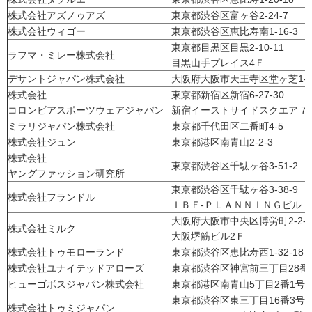
株式会社アズノゥアズ
東京都渋谷区富ヶ谷2-24-7
株式会社ウィゴー
東京都渋谷区恵比寿南1-16-3
東京都目黒区目黒2-10-11
ラフマ・ミレー株式会社
目黒山手プレイス4Ｆ
デサントジャパン株式会社
大阪府大阪市天王寺区堂ヶ芝1-11
株式会社
東京都新宿区新宿6-27-30
コロンビアスポーツウェアジャパン
新宿イーストサイドスクエア 7
ミラリジャパン株式会社
東京都千代田区二番町4-5
株式会社ジュン
東京都港区南青山2-2-3
株式会社
東京都渋谷区千駄ヶ谷3-51-2
ヤングファッション研究所
東京都渋谷区千駄ヶ谷3-38-9
株式会社フランドル
ＩＢＦ-ＰＬＡＮＮＩＮＧビル
大阪府大阪市中央区博労町2-2-
株式会社ミルク
大阪堺筋ビル2Ｆ
株式会社トゥモローランド
東京都渋谷区恵比寿西1-32-18
株式会社ユナイテッドアローズ
東京都渋谷区神宮前三丁目28番
ヒューゴボスジャパン株式会社
東京都港区南青山5丁目2番1号
東京都渋谷区東三丁目16番3
株式会社トゥミジャパン