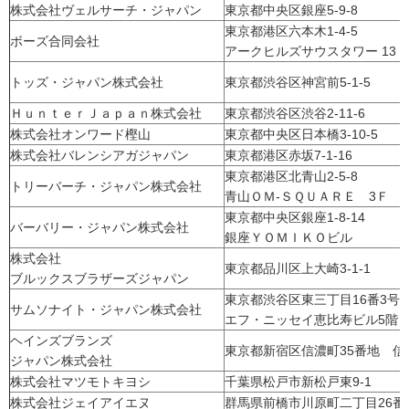
株式会社ヴェルサーチ・ジャパン
東京都中央区銀座5-9-8
東京都港区六本木1-4-5
ボーズ合同会社
アークヒルズサウスタワー 13Ｆ
トッズ・ジャパン株式会社
東京都渋谷区神宮前5-1-5
ＨｕｎｔｅｒＪａｐａｎ株式会社
東京都渋谷区渋谷2-11-6
株式会社オンワード樫山
東京都中央区日本橋3-10-5
株式会社バレンシアガジャパン
東京都港区赤坂7-1-16
東京都港区北青山2-5-8
トリーバーチ・ジャパン株式会社
青山ＯＭ-ＳＱＵＡＲＥ 3Ｆ
東京都中央区銀座1-8-14
バーバリー・ジャパン株式会社
銀座ＹＯＭＩＫＯビル
株式会社
東京都品川区上大崎3-1-1
ブルックスブラザーズジャパン
東京都渋谷区東三丁目16番3
サムソナイト・ジャパン株式会社
エフ・ニッセイ恵比寿ビル5階
ヘインズブランズ
東京都新宿区信濃町35番地 信
ジャパン株式会社
株式会社マツモトキヨシ
千葉県松戸市新松戸東9-1
株式会社ジェイアイエヌ
群馬県前橋市川原町二丁目26番