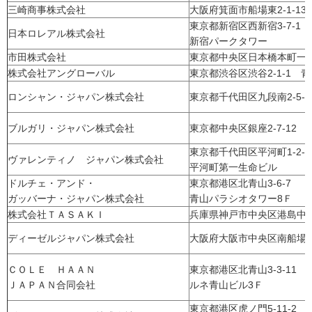
三崎商事株式会社
大阪府箕面市船場東2-1-13
東京都新宿区西新宿3-7-1
日本ロレアル株式会社
新宿パークタワー
市田株式会社
東京都中央区日本橋本町一丁
株式会社アングローバル
東京都渋谷区渋谷2-1-1 
ロンシャン・ジャパン株式会社
東京都千代田区九段南2-5-1
ブルガリ・ジャパン株式会社
東京都中央区銀座2-7-12
東京都千代田区平河町1-2-
ヴァレンティノ ジャパン株式会社
平河町第一生命ビル
ドルチェ・アンド・
東京都港区北青山3-6-7
ガッバーナ・ジャパン株式会社
青山パラシオタワー8Ｆ
株式会社ＴＡＳＡＫＩ
兵庫県神戸市中央区港島中町6
ディーゼルジャパン株式会社
大阪府大阪市中央区南船場3-1
ＣＯＬＥ ＨＡＡＮ
東京都港区北青山3-3-11
ＪＡＰＡＮ合同会社
ルネ青山ビル3Ｆ
東京都港区虎ノ門5-11-2