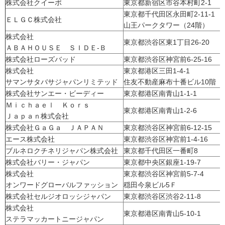
株式会社クイーポ
東京都新宿区市谷本村町2-1
東京都千代田区永田町2-11-1
ＥＬＧＣ株式会社
山王パークタワー（24階）
株式会社
東京都渋谷区東1丁目26-20
ＡＢＡＨＯＵＳＥ ＳＩＤＥ-Ｂ
株式会社ローズバッド
東京都渋谷区神宮前6-25-16
株式会社
東京都港区三田1-4-1
サマンサタバサジャパンリミテッド
住友不動産麻布十番ビル10階
株式会社サンエー・ビーディー
東京都港区南青山1-1-1
Ｍｉｃｈａｅｌ Ｋｏｒｓ
東京都港区南青山1-2-6
Ｊａｐａｎ株式会社
株式会社ＧａＧａ ＪＡＰＡＮ
東京都渋谷区神宮前6-12-15
エース株式会社
東京都渋谷区神宮前1-4-16
ブルネロクチネリジャパン株式会社
東京都千代田区一番町8
株式会社バリー・ジャパン
東京都中央区銀座1-19-7
株式会社
東京都渋谷区神宮前5-7-4
オンワードグローバルファッション
穏田今泉ビル5Ｆ
株式会社セルジオロッシジャパン
東京都渋谷区渋谷2-11-8
株式会社
東京都港区南青山5-10-1
ステラマッカートニージャパン