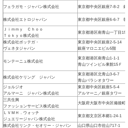
フェラガモ・ジャパン株式会社
東京都中央区銀座7-8-2 
株式会社エトロジャパン
東京都中央区銀座6-6-7 
Ｊｉｍｍｙ Ｃｈｏｏ
東京都港区南青山一丁目15
Ｔｏｋｙｏ株式会社
株式会社ボッテガ・
東京都中央区銀座2-5-14
ヴェネタジャパン
銀座マロニエビル5階
東京都港区南青山1-1-1
モンテーニュ株式会社
青山ツインビル東館15Ｆ
東京都港区北青山3-6-7
株式会社ケリング ジャパン
青山パラシオタワー
ジョルジオ
東京都中央区銀座5-5-4
アルマーニ ジャパン株式会社
アルマーニ／銀座タワー
三共生興
大阪府大阪市中央区備後町3-
ファッションサービス株式会社
ＬＶＭＨ．ウォッチ
東京都文京区本郷1-24-1
ジュエリージャパン株式会社
株式会社リンク・セオリー・ジャパン
山口県山口市佐山717-1