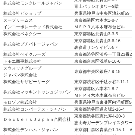
株式会社モンクレールジャパン
青山パラシオタワー9階
株式会社ビショップ
兵庫県神戸市中央区浪花町59
スープリームス
東京都港区六本木1-8-7
インコーポレーテッド株式会社
ＭＦＰＲ六本木麻布台ビル
株式会社ベネクシー
東京都港区北青山3-3-5
東京都港区北青山3-6-16
株式会社プチバトージャパン
表参道サンケイビル5Ｆ
株式会社ベイクルーズ
東京都渋谷区渋谷一丁目23番21
トモエ商事株式会社
東京都台東区浅草6-18-6
スウォッチグループ
東京都中央区銀座7-9-18
ジャパン株式会社
株式会社サザビーリーグ
東京都渋谷区千駄ヶ谷2-11-1
東京都港区六本木1-8-7
株式会社マッキントッシュジャパン
ＭＦＰＲ六本木麻布台ビル
モロゾフ株式会社
兵庫県神戸市東灘区向洋町西5-
株式会社コンパーテス・ジャパン
東京都渋谷区道玄坂2-16-4
東京都渋谷区恵比寿4-20-3
ＤｅｃｋｅｒｓＪａｐａｎ合同会社
恵比寿ガーデンプレイスタワー1
株式会社デンハム・ジャパン
東京都目黒区青葉台1-15-1 Ａ