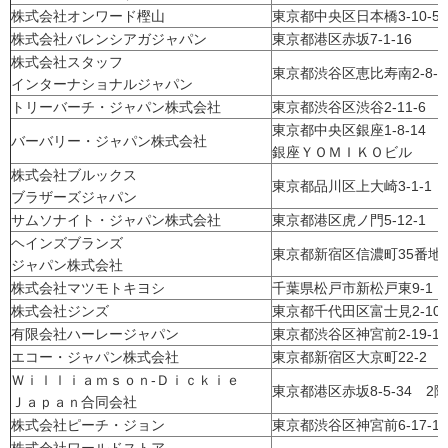
株式会社オンワード樫山
東京都中央区日本橋3-10-5
株式会社バレンシアガジャパン
東京都港区赤坂7-1-16
株式会社スタッフ
東京都渋谷区恵比寿南2-8-1
インターナショナルジャパン
トリーバーチ・ジャパン株式会社
東京都渋谷区渋谷2-11-6
東京都中央区銀座1-8-14
バーバリー・ジャパン株式会社
銀座ＹＯＭＩＫＯビル
株式会社ブルックス
東京都品川区上大崎3-1-1
ブラザーズジャパン
サムソナイト・ジャパン株式会社
東京都港区虎ノ門5-12-1
ヘインズブランズ
東京都新宿区信濃町35番地
ジャパン株式会社
株式会社マツモトキヨシ
千葉県松戸市新松戸東9-1
株式会社ジンズ
東京都千代田区富士見2-10-
有限会社ハーレージャパン
東京都渋谷区神宮前2-19-13
エコー・ジャパン株式会社
東京都新宿区大京町22-2
Ｗｉｌｌｉａｍｓｏｎ-Ｄｉｃｋｉｅ
東京都港区赤坂8-5-34 2階
Ｊａｐａｎ合同会社
株式会社ピーチ・ジョン
東京都渋谷区神宮前6-17-11