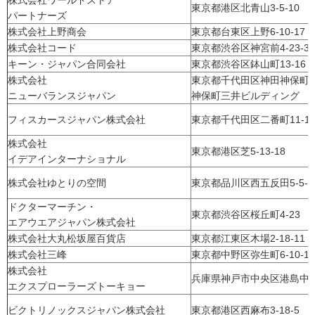
株式会社ワールドストア
東京都港区北青山3-5-10
パートナーズ
株式会社上野商会
東京都台東区上野6-10-17
株式会社コード
東京都渋谷区神宮前4-23-3-
キーン・ジャパン合同会社
東京都渋谷区鉢山町13-16
株式会社
東京都千代田区神田神保町1
ニューバランスジャパン
神保町三井ビルディング
フィスカースジャパン株式会社
東京都千代田区二番町11-1
株式会社
東京都港区芝5-13-18
イデアインターナショナル
株式会社ゆとりの空間
東京都品川区西五反田5-5-7
ドクターマーチン・
東京都渋谷区桜丘町4-23
エアウエアジャパン株式会社
株式会社大丸松坂屋百貨店
東京都江東区木場2-18-11
株式会社三峰
東京都中野区弥生町6-10-11
株式会社
兵庫県神戸市中央区港島中町6
エクスプローラーズトーキョー
ビクトリノックスジャパン株式会社
東京都港区西麻布3-18-5