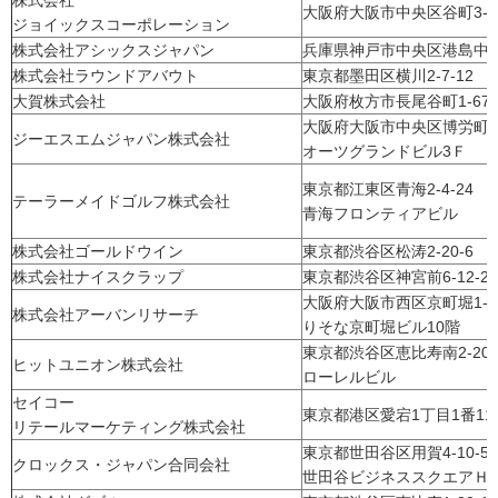
株式会社
大阪府大阪市中央区谷町3-6
ジョイックスコーポレーション
株式会社アシックスジャパン
兵庫県神戸市中央区港島中町7
株式会社ラウンドアバウト
東京都墨田区横川2-7-12
大賀株式会社
大阪府枚方市長尾谷町1-67-
大阪府大阪市中央区博労町4
ジーエスエムジャパン株式会社
オーツグランドビル3Ｆ
東京都江東区青海2-4-24
テーラーメイドゴルフ株式会社
青海フロンティアビル
株式会社ゴールドウイン
東京都渋谷区松涛2-20-6
株式会社ナイスクラップ
東京都渋谷区神宮前6-12-22
大阪府大阪市西区京町堀1-
株式会社アーバンリサーチ
りそな京町堀ビル10階
東京都渋谷区恵比寿南2-20
ヒットユニオン株式会社
ローレルビル
セイコー
東京都港区愛宕1丁目1番11
リテールマーケティング株式会社
東京都世田谷区用賀4-10-
クロックス・ジャパン合同会社
世田谷ビジネススクエアＨ