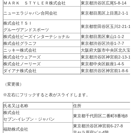
ＭＡＲＫ ＳＴＹＬＥＲ株式会社
東京都渋谷区広尾5-8-14
ニューエラジャパン合同会社
東京都目黒区上目黒2-1-1
株式会社ＴＳＩ
東京都世田谷区玉川2-21-1
グルーヴアンドスポーツ
株式会社ビーズインターナショナル
東京都目黒区東山1-1-2
株式会社グラニフ
東京都渋谷区渋谷1-7-7
ニッキー株式会社
大阪府大阪市中央区北久宝寺町
株式会社ウェアーズ
東京都渋谷区神宮前2-13-18
株式会社ノーリーズ
東京都中央区銀座1-4-5
ダイアナ株式会社
東京都渋谷区神宮前1-8-6
（変更後）
※左右にフリックすると表がスライドします。
氏名又は名称
住所
株式会社
東京都千代田区二番町8番地8
セブン-イレブン・ジャパン
東京都渋谷区神宮前6-27-8
福助株式会社
京セラ原宿ビル4階