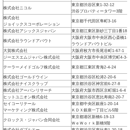
東京都渋谷区東1-32-12
株式会社ニコル
渋谷プロパティータワー3階
株式会社
東京都千代田区隼町3-16
ジョイックスコーポレーション
株式会社アシックスジャパン
東京都江東区新砂三丁目1番18
大阪府大阪市中央区西心斎橋1-6-
株式会社ラウンドアバウト
ラウンドアバウトビル
大賀株式会社
大阪府枚方市長尾谷町1-67-1
ジーエスエムジャパン株式会社
大阪府大阪市中央区博労町4-3-2
テーラーメイドゴルフ株式会社
東京都江東区青海2-4-24
株式会社ゴールドウイン
東京都渋谷区松涛2-20-6
株式会社ナイスクラップ
東京都渋谷区神宮前6-27-8
株式会社アーバンリサーチ
大阪府大阪市西区京町堀1-6-4
ヒットユニオン株式会社
東京都渋谷区恵比寿南2-20-7
セイコーリテール
東京都中央区銀座1-20-14
マーケティング株式会社
ＫＤＸ銀座一丁目ビル5階
東京都港区新橋6-19-13
クロックス・ジャパン合同会社
ＷｅＷｏｒｋ新橋9階
株式会社ダブルエー
東京都渋谷区恵比寿1-20-18