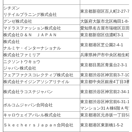
シチズン
東京都新宿区百人町2-27-7
リテイルプラニング株式会社
グンゼ株式会社
大阪府大阪市北区梅田1-8-1
マドラスファッション株式会社
愛知県名古屋市瑞穂区豆田町
株式会社Ｄ＆Ｎ ＪＡＰＡＮ
東京都新宿区信濃町3-1
株式会社
東京都港区芝公園2-4-1
ナルミヤ・インターナショナル
株式会社ファミリア
兵庫県神戸市中央区相生町1-1
ニクソントウキョウ
東京都目黒区青葉台2-3-1
ジャパン株式会社
フェアファクスコレクティブ株式会社
東京都渋谷区神宮前3-7-10-
株式会社テイジンアソシアリテイル
東京都中央区銀座4丁目3番1
株式会社ラコステジャパン
東京都渋谷区神宮前2-34-17
東京都渋谷区神宮前6-31-
ボルコムジャパン合同会社
マンション31Ａ棟6階Ａ号
キャロウェイアパレル株式会社
東京都港区元赤坂一丁目5番
ＳｋｅｃｈｅｒｓＪａｐａｎ合同会社
東京都港区東新橋1-5-2