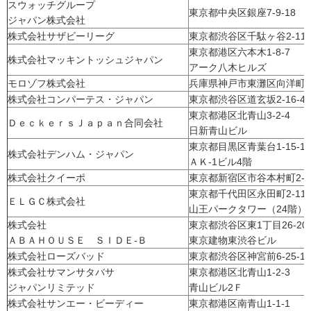
スウォッチグループ
東京都中央区銀座7-9-18
ジャパン株式会社
株式会社サザビーリーグ
東京都渋谷区千駄ヶ谷2-11-
東京都港区六本木1-8-7
株式会社マッキントッシュジャパン
アーク八木ヒルズ
モロゾフ株式会社
兵庫県神戸市東灘区向洋町西
株式会社コンパーテス・ジャパン
東京都渋谷区道玄坂2-16-4
東京都港区北青山3-2-4
ＤｅｃｋｅｒｓＪａｐａｎ合同会社
日新青山ビル
東京都目黒区青葉台1-15-
株式会社デンハム・ジャパン
ＡＫ-1ビル4階
株式会社クイーポ
東京都新宿区市谷本村町2-1
東京都千代田区永田町2-11
ＥＬＧＣ株式会社
山王パークタワー（24階）
株式会社
東京都渋谷区東1丁目26-2
ＡＢＡＨＯＵＳＥ ＳＩＤＥ-Ｂ
東京建物東渋谷ビル
株式会社ローズバッド
東京都渋谷区神宮前6-25-16
株式会社サマンサタバサ
東京都港区北青山1-2-3
ジャパンリミテッド
青山ビル2Ｆ
株式会社サンエー・ビーディー
東京都港区南青山1-1-1