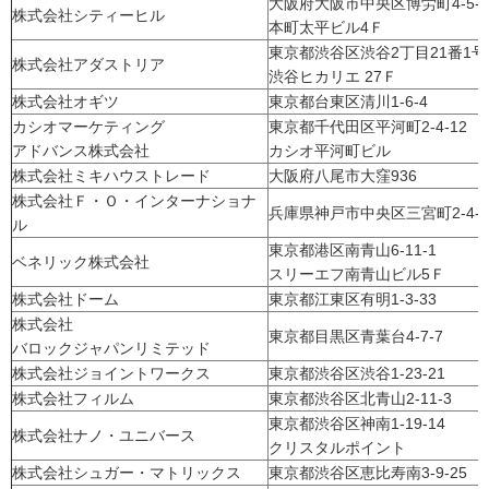
大阪府大阪市中央区博労町4-5
株式会社シティーヒル
本町太平ビル4Ｆ
東京都渋谷区渋谷2丁目21番1
株式会社アダストリア
渋谷ヒカリエ 27Ｆ
株式会社オギツ
東京都台東区清川1-6-4
カシオマーケティング
東京都千代田区平河町2-4-12
アドバンス株式会社
カシオ平河町ビル
株式会社ミキハウストレード
大阪府八尾市大窪936
株式会社Ｆ・Ｏ・インターナショナ
兵庫県神戸市中央区三宮町2-4-1
ル
東京都港区南青山6-11-1
ベネリック株式会社
スリーエフ南青山ビル5Ｆ
株式会社ドーム
東京都江東区有明1-3-33
株式会社
東京都目黒区青葉台4-7-7
バロックジャパンリミテッド
株式会社ジョイントワークス
東京都渋谷区渋谷1-23-21
株式会社フィルム
東京都渋谷区北青山2-11-3
東京都渋谷区神南1-19-14
株式会社ナノ・ユニバース
クリスタルポイント
株式会社シュガー・マトリックス
東京都渋谷区恵比寿南3-9-25