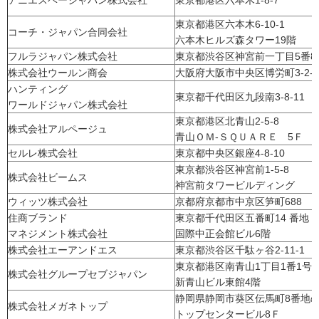
アニエスベージャパン株式会社
東京都港区六本木1-8-7
東京都港区六本木6-10-1
コーチ・ジャパン合同会社
六本木ヒルズ森タワー19階
フルラジャパン株式会社
東京都渋谷区神宮前一丁目5番8
株式会社ウールン商会
大阪府大阪市中央区博労町3-2-3
ハンティング
東京都千代田区九段南3-8-11
ワールドジャパン株式会社
東京都港区北青山2-5-8
株式会社アルページュ
青山ＯＭ-ＳＱＵＡＲＥ 5Ｆ
セルレ株式会社
東京都中央区銀座4-8-10
東京都渋谷区神宮前1-5-8
株式会社ビームス
神宮前タワービルディング
ウィッツ株式会社
京都府京都市中京区笋町688 
住商ブランド
東京都千代田区五番町14 番地
マネジメント株式会社
国際中正会館ビル6階
株式会社エーアンドエス
東京都渋谷区千駄ヶ谷2-11-1
東京都港区南青山1丁目1番1
株式会社グループセブジャパン
新青山ビル東館4階
静岡県静岡市葵区伝馬町8番地
株式会社メガネトップ
トップセンタービル8Ｆ