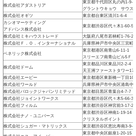
東京都千代田区丸の内1-9-
株式会社アダストリア
グラントウキョウ サウスタ
株式会社オギツ
東京都台東区清川1-6-4
カシオマーケティング
東京都渋谷区代々木1-60-5
アドバンス株式会社
株式会社ミキハウストレード
大阪府八尾市若林町1-76-2
株式会社Ｆ．Ｏ．インターナショナル
兵庫県神戸市中央区三宮町2-
東京都港区南青山6-11-1
ベネリック株式会社
スリーエフ南青山ビル5Ｆ
東京都品川区東品川2-2-4
株式会社ドーム
天王洲ファーストタワー17
株式会社エーピー
東京都港区東新橋一丁目10
株式会社ワールド
兵庫県神戸市中央区港島中町6
株式会社バロックジャパンリミテッド
東京都目黒区青葉台4-7-7
株式会社ジョイントワークス
東京都渋谷区代々木5-66-3
株式会社フィルム
東京都渋谷区神宮前3-17-22
東京都渋谷区神南1-19-14
株式会社ナノ・ユニバース
クリスタルポイント
株式会社シュガー・マトリックス
東京都渋谷区恵比寿南3-9-2
東京都中央区銀座1-20-15