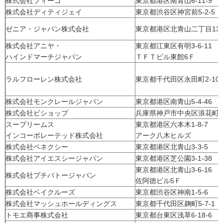
株式会社フィーゴ
東京都港区南青山6-11-9
株式会社ディティジェイ
東京都渋谷区神宮前5-2-5 
ゼニア・ジャパン株式会社
東京都港区北青山二丁目13
株式会社アニヤ・
東京都江東区有明3-6-11
ハインドマーチジャパン
ＴＦＴビル東館6Ｆ
ラルフローレン株式会社
東京都千代田区永田町2-10-
株式会社モンクレールジャパン
東京都港区南青山5-4-46
株式会社ビショップ
兵庫県神戸市中央区浪花町5
スープリームス
東京都港区六本木1-8-7
インコーポレーテッド株式会社
アーク八木ヒルズ
株式会社ベネクシー
東京都港区北青山3-3-5
株式会社アイエスシージャパン
東京都港区芝公園3-1-38
東京都港区北青山3-6-16
株式会社プチバトージャパン
佐阿徳ビル5Ｆ
株式会社ベイクルーズ
東京都渋谷区神南1-5-6
株式会社マッシュホールディングス
東京都千代田区麹町5-7-1
トモエ商事株式会社
東京都台東区浅草6-18-6