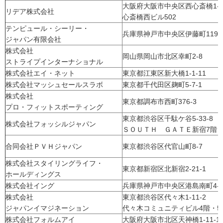
大阪府大阪市中央区西心斎橋1-1
リデア株式会社
心斎橋西ビル502
テンピュール・シーリー・
兵庫県神戸市中央区伊藤町119
ジャパン有限会社
株式会社
岡山県岡山市北区幸町2-8
ストライプインターナショナル
株式会社エイ・ネット
東京都江東区新大橋1-1-11
株式会社マッシュセールスラボ
東京都千代田区麹町5-7-1
株式会社
東京都調布市西町376-3
プロ・フィットスポーティング
東京都渋谷区千駄ケ谷5-33-8
株式会社フォッシルジャパン
ＳＯＵＴＨ ＧＡＴＥ新宿7階
合同会社ＰＶＨジャパン
東京都渋谷区代官山町8-7
株式会社スタイリングライフ・
東京都新宿区北新宿2-21-1
ホールディングス
株式会社イング
兵庫県神戸市中央区港島南町4-6
株式会社
東京都渋谷区代々木1-11-2
ジャパンイマジネーション
代々木コミュニティビル4階・5
株式会社フォルムアイ
大阪府大阪市北区天神橋1-11-1