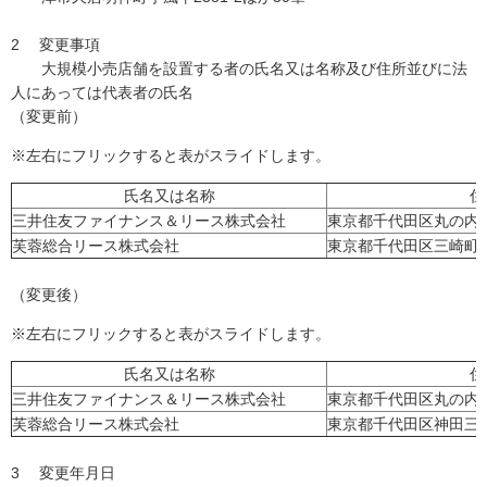
2 変更事項
大規模小売店舗を設置する者の氏名又は名称及び住所並びに法
人にあっては代表者の氏名
（変更前）
※左右にフリックすると表がスライドします。
氏名又は名称
住
三井住友ファイナンス＆リース株式会社
東京都千代田区丸の内一
芙蓉総合リース株式会社
東京都千代田区三崎町三
（変更後）
※左右にフリックすると表がスライドします。
氏名又は名称
住
三井住友ファイナンス＆リース株式会社
東京都千代田区丸の内一
芙蓉総合リース株式会社
東京都千代田区神田三崎
3 変更年月日