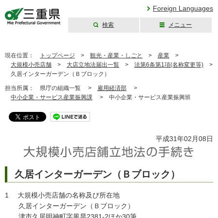
Foreign Languages
検索
メニュー
三重県公式ウェブ
サイト
現在位置：
トップページ
>
観光・産業・しごと
>
産業
>
大規模小売店舗
>
大店立地法届出一覧
>
法第6条第1項(名称変更等)
>
久居インターガーデン（Ｂブロック）
担当所属：
県庁の組織一覧 >
雇用経済部
>
中小企業・サービス産業振興課
>
中小企業・サービス産業振興班
平成31年02月08日
久居インターガーデン（Ｂブロック）
1 大規模小売店舗の名称及び所在地
久居インターガーデン（Ｂブロック）
津市久居明神町字風早2381-2ほか30筆