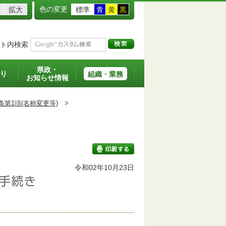
色の変更
拡大
標準
青
黄
黒
ト内検索
県政・
り
組織・業務
お知らせ情報
条第1項(名称変更等)
>
班
令和02年10月23日
印刷する