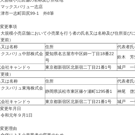
 大規模小売店舗の名称及び所在地
ックスバリュ一志店
市一志町田尻99-1 外8筆
 変更事項
規模小売店舗において小売業を行う者の氏名又は名称及び住所並びに
変更前）
名又は名称
住所
代表者氏
ックスバリュ中部株式会
愛知県名古屋市中区錦一丁目18番22
鈴木 芳
号
式会社キャンドゥ
東京都新宿区北新宿二丁目21番1号
城戸 一
変更後）
名又は名称
住所
代表者氏
ックスバリュ東海株式会
静岡県浜松市東区篠ケ瀬町1295番1
神尾 啓
式会社キャンドゥ
東京都新宿区北新宿二丁目21番1号
城戸 一
 変更年月日
和元年９月1日
 変更理由