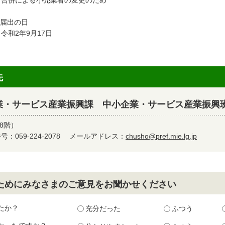
併による小売業者の変更のため
 届出の日
和2年9月17日
先
業・サービス産業振興課 中小企業・サービス産業振興
8階）
：059-224-2078
メールアドレス：
chusho@pref.mie.lg.jp
ためにみなさまのご意見をお聞かせください
たか？
充分だった
ふつう