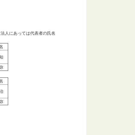
法人にあっては代表者の氏名
名
知
弥
名
治
弥