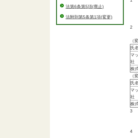
1
法第6条第5項(廃止)
マ
津
法附則第5条第1項(変更)
2
大
（
氏
マ
社
株
（
氏
マ
社
株
3
令
4