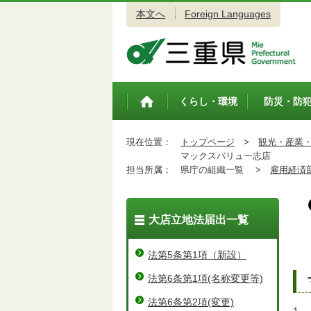
本文へ
Foreign Languages
三重県公式ウェブサイト
くらし・環境
防災・防
トップペ
ージ
現在位置：
トップページ
>
観光・産業
マックスバリュ一志店
担当所属：
県庁の組織一覧 >
雇用経済
大店立地法届出一覧
法第5条第1項（新設）
法第6条第1項(名称変更等)
法第6条第2項(変更)