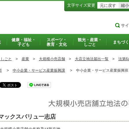
文字サイズ変更
元に戻す
縮小
サイ
健康・福祉・
スポーツ・
観光・産業・
犯
まちづく
子ども
教育・文化
しごと
・しごと
>
産業
>
大規模小売店舗
>
大店立地法届出一覧
>
法第6
部
>
中小企業・サービス産業振興課
>
中小企業・サービス産業振興
マックスバリュ一志店