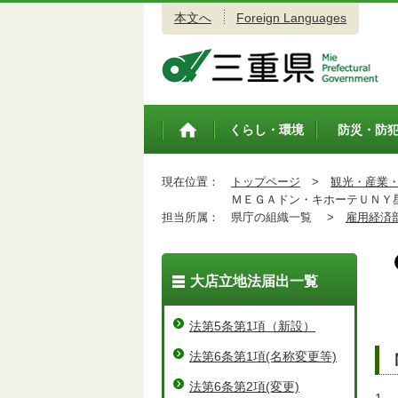
本文へ
Foreign Languages
三重県公式ウェブサイト
くらし・環境
防災・防
トップペ
ージ
現在位置：
トップページ
>
観光・産業
ＭＥＧＡドン・キホーテＵＮＹ
担当所属：
県庁の組織一覧 >
雇用経済
大店立地法届出一覧
法第5条第1項（新設）
法第6条第1項(名称変更等)
法第6条第2項(変更)