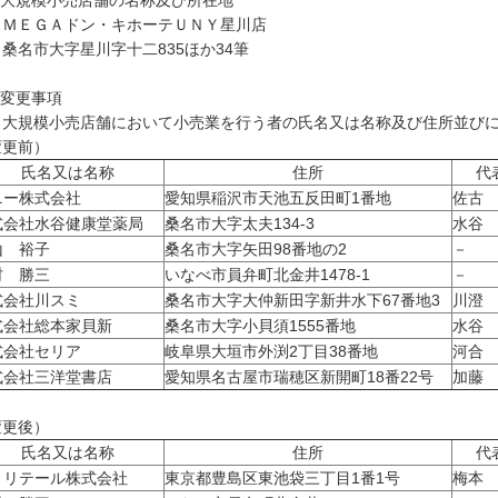
 大規模小売店舗の名称及び所在地
ＥＧＡドン・キホーテＵＮＹ星川店
名市大字星川字十二835ほか34筆
 変更事項
規模小売店舗において小売業を行う者の氏名又は名称及び住所並びに
変更前）
氏名又は名称
住所
代
ニー株式会社
愛知県稲沢市天池五反田町1番地
佐古
式会社水谷健康堂薬局
桑名市大字太夫134-3
水谷
山 裕子
桑名市大字矢田98番地の2
－
村 勝三
いなべ市員弁町北金井1478-1
－
式会社川スミ
桑名市大字大仲新田字新井水下67番地3
川澄
式会社総本家貝新
桑名市大字小貝須1555番地
水谷
式会社セリア
岐阜県大垣市外渕2丁目38番地
河合
式会社三洋堂書店
愛知県名古屋市瑞穂区新開町18番22号
加藤
変更後）
氏名又は名称
住所
代
Ｄリテール株式会社
東京都豊島区東池袋三丁目1番1号
梅本