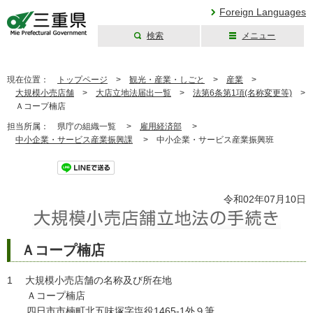
Foreign Languages
検索
メニュー
三重県公式ウェブ
サイト
現在位置：
トップページ
>
観光・産業・しごと
>
産業
>
大規模小売店舗
>
大店立地法届出一覧
>
法第6条第1項(名称変更等)
>
Ａコープ楠店
担当所属：
県庁の組織一覧 >
雇用経済部
>
中小企業・サービス産業振興課
>
中小企業・サービス産業振興班
ツイート
令和02年07月10日
Ａコープ楠店
1 大規模小売店舗の名称及び所在地
Ａコープ楠店
四日市市楠町北五味塚字塩役1465-1外９筆