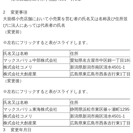
2 変更事項
大規模小売店舗において小売業を営む者の氏名又は名称及び住所並
びに法人にあっては代表者の氏名
（変更前）
※左右にフリックすると表がスライドします。
氏名又は名称
住所
マックスバリュ中部株式会社
愛知県名古屋市中区錦一丁目18番
株式会社コメリ
新潟県新潟市南区清水4501-1
株式会社大創産業
広島県東広島市西条吉行東1丁目4
（変更後）
※左右にフリックすると表がスライドします。
氏名又は名称
住所
マックスバリュ東海株式会社
静岡県浜松市東区篠ヶ瀬町1295番
株式会社コメリ
新潟県新潟市南区清水4501-1
株式会社大創産業
広島県東広島市西条吉行東1丁目4
3 変更年月日