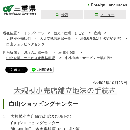
Foreign Languages
検索
メニュー
三重県公式ウェブ
サイト
現在位置：
トップページ
>
観光・産業・しごと
>
産業
>
大規模小売店舗
>
大店立地法届出一覧
>
法第6条第1項(名称変更等)
>
白山ショッピングセンター
担当所属：
県庁の組織一覧 >
雇用経済部
>
中小企業・サービス産業振興課
>
中小企業・サービス産業振興班
令和02年10月23日
白山ショッピングセンター
1 大規模小売店舗の名称及び所在地
白山ショッピングセンター
津市白山町二本木字柏原4699 外5筆