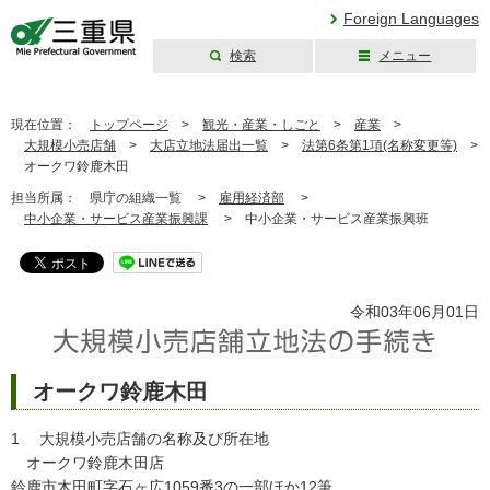
Foreign Languages
検索
メニュー
三重県公式ウェブ
サイト
現在位置：
トップページ
>
観光・産業・しごと
>
産業
>
大規模小売店舗
>
大店立地法届出一覧
>
法第6条第1項(名称変更等)
>
オークワ鈴鹿木田
担当所属：
県庁の組織一覧 >
雇用経済部
>
中小企業・サービス産業振興課
>
中小企業・サービス産業振興班
令和03年06月01日
オークワ鈴鹿木田
1 大規模小売店舗の名称及び所在地
オークワ鈴鹿木田店
鈴鹿市木田町字石ヶ広1059番3の一部ほか12筆