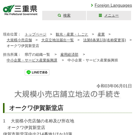
Foreign Languages
検索
メニュー
三重県公式ウェブ
サイト
現在位置：
トップページ
>
観光・産業・しごと
>
産業
>
大規模小売店舗
>
大店立地法届出一覧
>
法第6条第1項(名称変更等)
>
オークワ伊賀新堂店
担当所属：
県庁の組織一覧 >
雇用経済部
>
中小企業・サービス産業振興課
>
中小企業・サービス産業振興班
ツイート
令和03年06月01日
オークワ伊賀新堂店
1 大規模小売店舗の名称及び所在地
オークワ伊賀新堂店
伊賀市新堂字中出214番地1ほか10筆