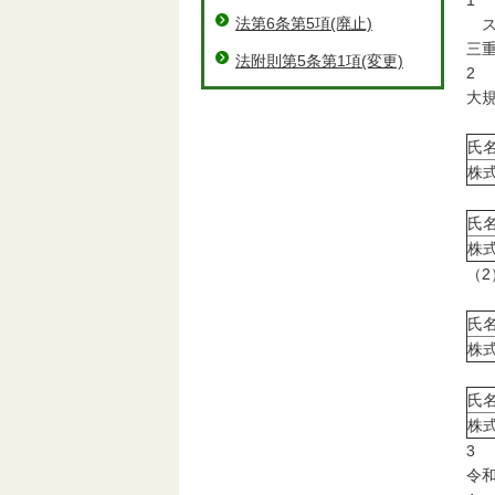
1
法第6条第5項(廃止)
ス
三重
法附則第5条第1項(変更)
2
大
（
氏
株
（
氏
株
（
（
氏
株
（
氏
株
3
令和