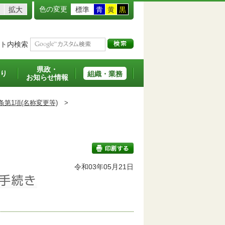
色の変更
拡大
標準
青
黄
黒
ト内検索
県政・
り
組織・業務
お知らせ情報
条第1項(名称変更等)
>
班
令和03年05月21日
印刷する