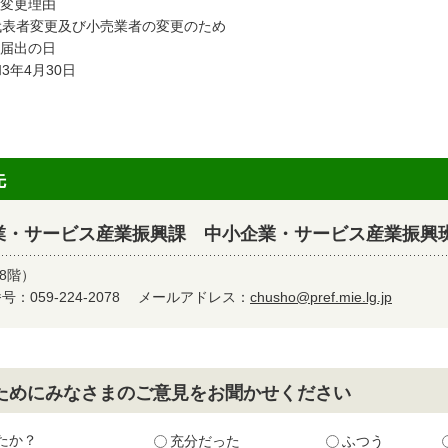
 変更理由
表者変更及び小売業者の変更のため
 届出の日
3年4月30日
先
業・サービス産業振興課 中小企業・サービス産業振興
8階）
：059-224-2078
メールアドレス：
chusho@pref.mie.lg.jp
ためにみなさまのご意見をお聞かせください
たか？
充分だった
ふつう