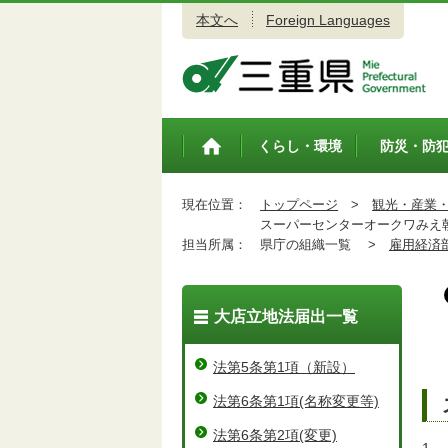
本文へ
Foreign Languages
三重県公式ウェブサイト
くらし・環境
防災・防
トップペ
ージ
現在位置：
トップページ
>
観光・産業
スーパーセンターオークワみえ
担当所属：
県庁の組織一覧 >
雇用経済
大店立地法届出一覧
法第5条第1項（新設）
法第6条第1項(名称変更等)
法第6条第2項(変更)