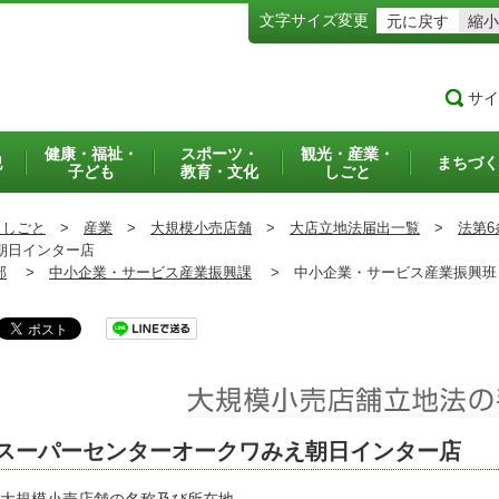
文字サイズ変更
元に戻す
縮小
サイ
健康・福祉・
スポーツ・
観光・産業・
犯
まちづく
子ども
教育・文化
しごと
・しごと
>
産業
>
大規模小売店舗
>
大店立地法届出一覧
>
法第6
朝日インター店
部
>
中小企業・サービス産業振興課
>
中小企業・サービス産業振興
スーパーセンターオークワみえ朝日インター店