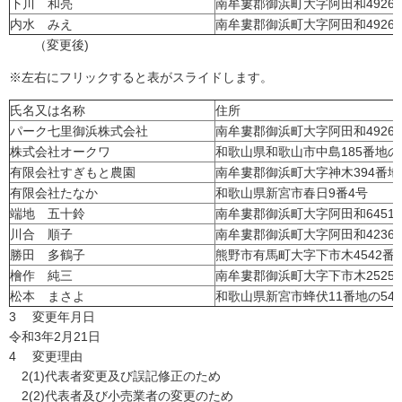
下川 和亮
南牟婁郡御浜町大字阿田和4926
内水 みえ
南牟婁郡御浜町大字阿田和4926
（変更後)
※左右にフリックすると表がスライドします。
氏名又は名称
住所
パーク七里御浜株式会社
南牟婁郡御浜町大字阿田和4926
株式会社オークワ
和歌山県和歌山市中島185番地の
有限会社すぎもと農園
南牟婁郡御浜町大字神木394番地
有限会社たなか
和歌山県新宮市春日9番4号
端地 五十鈴
南牟婁郡御浜町大字阿田和6451
川合 順子
南牟婁郡御浜町大字阿田和4236
勝田 多鶴子
熊野市有馬町大字下市木4542番地
檜作 純三
南牟婁郡御浜町大字下市木2525
松本 まさよ
和歌山県新宮市蜂伏11番地の54
3 変更年月日
令和3年2月21日
4 変更理由
2(1)代表者変更及び誤記修正のため
2(2)代表者及び小売業者の変更のため