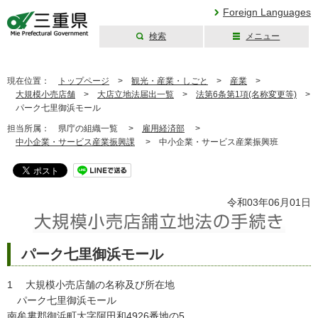
Foreign Languages
検索
メニュー
三重県公式ウェブ
サイト
現在位置：
トップページ
>
観光・産業・しごと
>
産業
>
大規模小売店舗
>
大店立地法届出一覧
>
法第6条第1項(名称変更等)
>
パーク七里御浜モール
担当所属：
県庁の組織一覧 >
雇用経済部
>
中小企業・サービス産業振興課
>
中小企業・サービス産業振興班
令和03年06月01日
パーク七里御浜モール
1 大規模小売店舗の名称及び所在地
パーク七里御浜モール
南牟婁郡御浜町大字阿田和4926番地の5