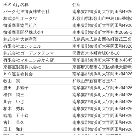
氏名又は名称
住所
パーク七里御浜株式会社
南牟婁郡御浜町大字阿田和4926
株式会社オークワ
和歌山県和歌山市中島185番地の
御浜商業協同組合
南牟婁郡御浜町大字阿田和4926
御浜商業開発株式会社
南牟婁郡御浜町大字神木2065-1
株式会社大創産業
広島県東広島市西条町賀茂工業
有限会社エンジェル
南牟婁郡御浜町大字阿田和4926
株式会社ガーデンタテシマ
熊野市木本町赤坂648-10
有限会社マルニシみかん店
南牟婁郡御浜町大字下市木4645-1
京都宝製菓株式会社
京都府京都市右京区嵯峨天龍寺造
ＫＣ運営委員会
南牟婁郡御浜町大字阿田和4926
牧山 実
和歌山県新宮市谷王3-2
勝田 多鶴子
南牟婁郡御浜町大字阿田和4926
檜作 純三
南牟婁郡御浜町大字阿田和4926
川合 いさ
南牟婁郡御浜町大字阿田和4926
柏木 秀和
南牟婁郡御浜町大字阿田和4926
端地 五十鈴
南牟婁郡御浜町大字阿田和4926
古川 量久
南牟婁郡御浜町大字阿田和4926
田上 和利
南牟婁郡御浜町大字阿田和4926