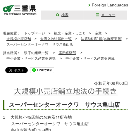
Foreign Languages
検索
メニュー
三重県公式ウェブ
サイト
現在位置：
トップページ
>
観光・産業・しごと
>
産業
>
大規模小売店舗
>
大店立地法届出一覧
>
法第6条第1項(名称変更等)
>
スーパーセンターオークワ サウス亀山店
担当所属：
県庁の組織一覧 >
雇用経済部
>
中小企業・サービス産業振興課
>
中小企業・サービス産業振興班
令和元年09月03日
スーパーセンターオークワ サウス亀山店
1 大規模小売店舗の名称及び所在地
スーパーセンターオークワ サウス亀山店
亀山市菅内町1369番1