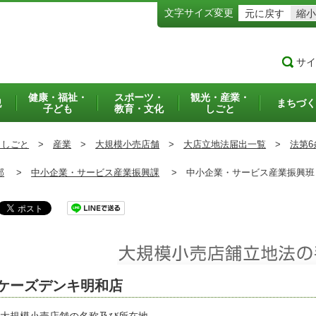
文字サイズ変更
元に戻す
縮小
サイ
健康・福祉・
スポーツ・
観光・産業・
犯
まちづく
子ども
教育・文化
しごと
・しごと
>
産業
>
大規模小売店舗
>
大店立地法届出一覧
>
法第6
部
>
中小企業・サービス産業振興課
>
中小企業・サービス産業振興
ケーズデンキ明和店