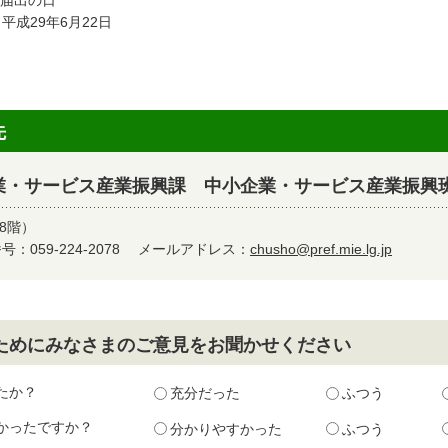
 届出の日
成29年6月22日
先
業・サービス産業振興課 中小企業・サービス産業振興
8階）
：059-224-2078
メールアドレス：
chusho@pref.mie.lg.jp
ためにみなさまのご意見をお聞かせください
たか？
充分だった
ふつう
かったですか？
分かりやすかった
ふつう