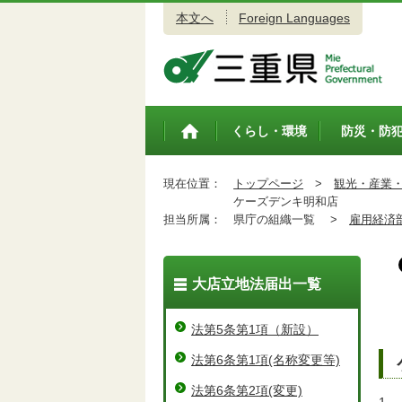
本文へ
Foreign Languages
三重県公式ウェブサイト
くらし・環境
防災・防
トップペ
ージ
現在位置：
トップページ
>
観光・産業
ケーズデンキ明和店
担当所属：
県庁の組織一覧 >
雇用経済
大店立地法届出一覧
法第5条第1項（新設）
法第6条第1項(名称変更等)
法第6条第2項(変更)