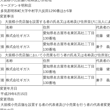
 大規模小売店舗の名称及び所在地
ーズデンキ明和店
気郡明和町大字中村字六反田1290番ほか5筆
 変更事項
1) 大規模小売店舗を設置する者の氏名又は名称及び住所並びに法人に
名称
住所
代表者の
愛知県名古屋市名東区高社二丁目
更前
株式会社ギガス
佐藤 健
130番地
愛知県名古屋市名東区高社二丁目
更後
株式会社ギガス
兼子 義
130番地
2) 大規模小売店舗において小売業を行う者の氏名又は名称及び住所並
名称
住所
代表者の
愛知県名古屋市名東区高社二丁目
更前
株式会社ギガス
佐藤 健
130番地
愛知県名古屋市名東区高社二丁目
更後
株式会社ギガス
兼子 義
130番地
 変更年月日
成29年6月15日
 変更理由
規模小売店舗を設置する者の代表者及び小売業を行う者の代表者変更