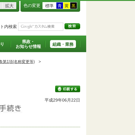
色の変更
拡大
標準
青
黄
黒
ト内検索
県政・
り
組織・業務
お知らせ情報
条第1項(名称変更等)
>
班
平成29年06月22日
印刷する