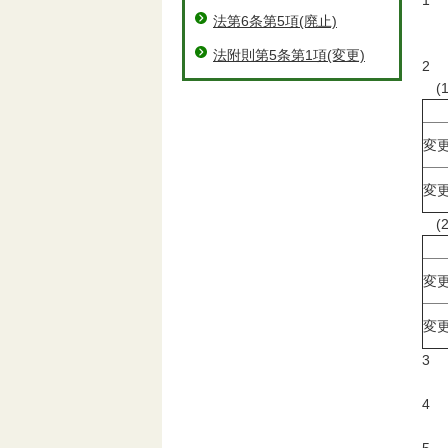
1
法第6条第5項(廃止)
ケ
多
法附則第5条第1項(変更)
2
(
変
変
(
変
変
3
平
4
大