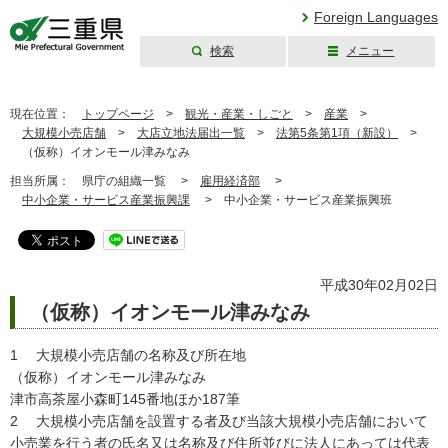
Foreign Languages
検索
メニュー
三重県公式ウェブ
サイト
現在位置：
トップページ
>
観光・産業・しごと
>
産業
>
大規模小売店舗
>
大店立地法届出一覧
>
法第5条第1項（新設）
>
（仮称）イオンモール津みなみ
担当所属：
県庁の組織一覧 >
雇用経済部
>
中小企業・サービス産業振興課
>
中小企業・サービス産業振興班
平成30年02月02日
（仮称）イオンモール津みなみ
1 大規模小売店舗の名称及び所在地
（仮称）イオンモール津みなみ
津市高茶屋小森町145番地ほか187筆
2 大規模小売店舗を設置する者及び当該大規模小売店舗において
小売業を行う者の氏名又は名称及び住所並びに法人にあっては代表