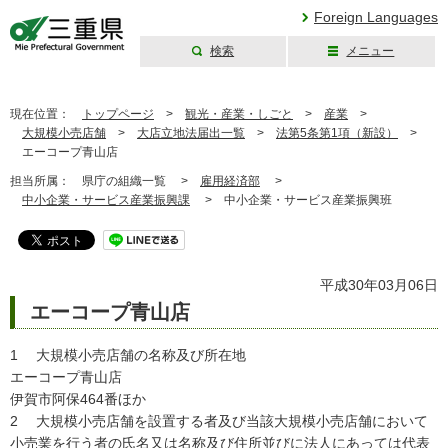
Foreign Languages
検索
メニュー
三重県公式ウェブ
サイト
現在位置：
トップページ
>
観光・産業・しごと
>
産業
>
大規模小売店舗
>
大店立地法届出一覧
>
法第5条第1項（新設）
>
エーコープ青山店
担当所属：
県庁の組織一覧 >
雇用経済部
>
中小企業・サービス産業振興課
>
中小企業・サービス産業振興班
平成30年03月06日
エーコープ青山店
1 大規模小売店舗の名称及び所在地
エーコープ青山店
伊賀市阿保464番ほか
2 大規模小売店舗を設置する者及び当該大規模小売店舗において
小売業を行う者の氏名又は名称及び住所並びに法人にあっては代表