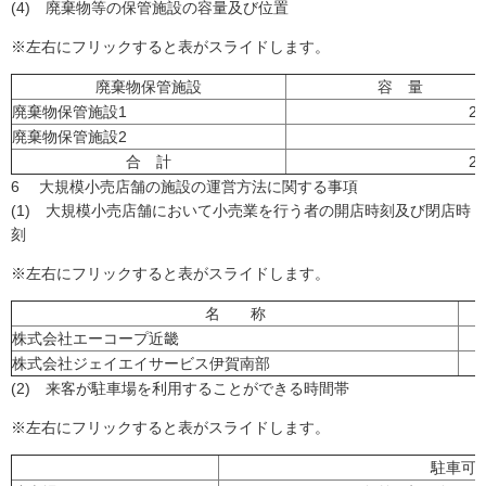
(4) 廃棄物等の保管施設の容量及び位置
※左右にフリックすると表がスライドします。
廃棄物保管施設
容 量
廃棄物保管施設1
2
廃棄物保管施設2
合 計
2
6 大規模小売店舗の施設の運営方法に関する事項
(1) 大規模小売店舗において小売業を行う者の開店時刻及び閉店時
刻
※左右にフリックすると表がスライドします。
名 称
株式会社エーコープ近畿
株式会社ジェイエイサービス伊賀南部
(2) 来客が駐車場を利用することができる時間帯
※左右にフリックすると表がスライドします。
駐車可