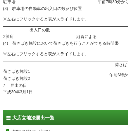
駐車場
午前7時30分から
(3) 駐車場の自動車の出入口の数及び位置
※左右にフリックすると表がスライドします。
出入口の数
2箇所
縦覧による
(4) 荷さばき施設において荷さばきを行うことができる時間帯
※左右にフリックすると表がスライドします。
荷さば
荷さばき施設1
午前6時か
荷さばき施設2
7 届出の日
平成30年3月1日
大店立地法届出一覧