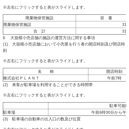
※左右にフリックすると表がスライドします。
廃棄物保管施設
容 量
廃棄物保管施設
31
合 計
31
6 大規模小売店舗の施設の運営方法に関する事項
(1) 大規模小売店舗において小売業を行う者の開店時刻及び閉店時
刻
※左右にフリックすると表がスライドします。
名 称
開店時刻
株式会社ＰＬＡＮＴ
午前7時
(2) 来客が駐車場を利用することができる時間帯
※左右にフリックすると表がスライドします。
駐車可能
駐車場
午前6時30分から午後
(3) 駐車場の自動車の出入口の数及び位置