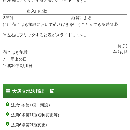
※左右にフリックすると表がスライドします。
出入口の数
3箇所
縦覧による
(4) 荷さばき施設において荷さばきを行うことができる時間帯
※左右にフリックすると表がスライドします。
荷さば
荷さばき施設
午前6時
7 届出の日
平成30年3月9日
大店立地法届出一覧
法第5条第1項（新設）
法第6条第1項(名称変更等)
法第6条第2項(変更)