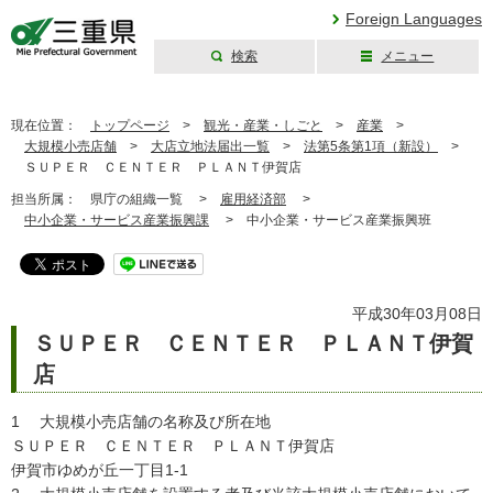
Foreign Languages
検索
メニュー
三重県公式ウェブ
サイト
現在位置：
トップページ
>
観光・産業・しごと
>
産業
>
大規模小売店舗
>
大店立地法届出一覧
>
法第5条第1項（新設）
>
ＳＵＰＥＲ ＣＥＮＴＥＲ ＰＬＡＮＴ伊賀店
担当所属：
県庁の組織一覧 >
雇用経済部
>
中小企業・サービス産業振興課
>
中小企業・サービス産業振興班
平成30年03月08日
ＳＵＰＥＲ ＣＥＮＴＥＲ ＰＬＡＮＴ伊賀
店
1 大規模小売店舗の名称及び所在地
ＳＵＰＥＲ ＣＥＮＴＥＲ ＰＬＡＮＴ伊賀店
伊賀市ゆめが丘一丁目1-1