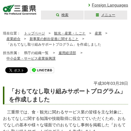
Foreign Languages
検索
メニュー
三重県公式ウェブ
サイト
現在位置：
トップページ
>
観光・産業・しごと
>
産業
>
産業総合
>
新事業の創出促進に関すること
>
「おもてなし取り組みサポートプログラム」を作成しました
担当所属：
県庁の組織一覧 >
雇用経済部
>
中小企業・サービス産業振興課
平成30年03月28日
「おもてなし取り組みサポートプログラム」
を作成しました
三重県では、食・観光に関わるサービス業の皆様を主な対象に、
おもてなしに関する知識や技能取得に役立てていただくため、おも
てなしの基本や様々な場面でのおもてなし事例を掲載した『おもて