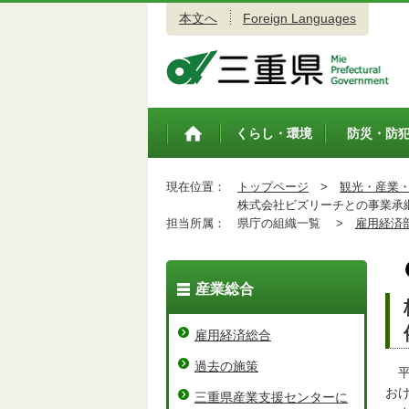
本文へ
Foreign Languages
三重県公式ウェブサイト
くらし・環境
防災・防
トップペ
ージ
現在位置：
トップページ
>
観光・産業
株式会社ビズリーチとの事業承
担当所属：
県庁の組織一覧 >
雇用経済
産業総合
雇用経済総合
過去の施策
平
お
三重県産業支援センターに