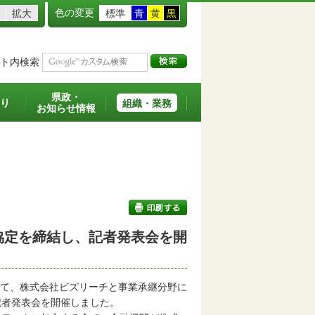
色の変更
拡大
標準
青
黄
黒
ト内検索
県政・
り
組織・業務
お知らせ情報
協定を締結し、記者発表会を開
印刷する
けて、株式会社ビズリーチと事業承継分野に
記者発表会を開催しました。