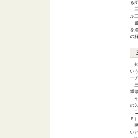
る
三
ル
当
を
の
知
い
ー
三
重県
そし
の3
こう
Ｐ
民
い