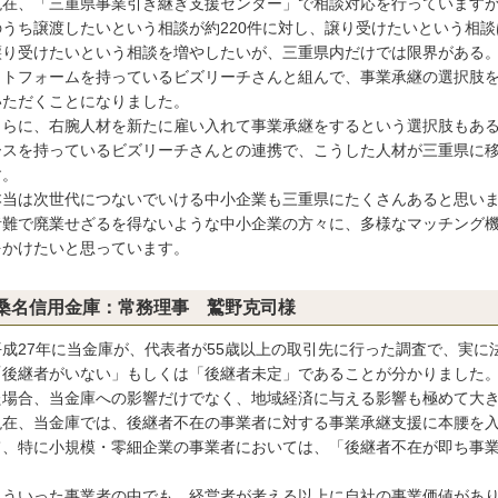
在、「三重県事業引き継ぎ支援センター」で相談対応を行っていますが、
のうち譲渡したいという相談が約220件に対し、譲り受けたいという相談
り受けたいという相談を増やしたいが、三重県内だけでは限界がある。
ットフォームを持っているビズリーチさんと組んで、事業承継の選択肢
いただくことになりました。
らに、右腕人材を新たに雇い入れて事業承継をするという選択肢もある
ースを持っているビズリーチさんとの連携で、こうした人材が三重県に
す。
当は次世代につないでいける中小企業も三重県にたくさんあると思いま
者難で廃業せざるを得ないような中小企業の方々に、多様なマッチング
をかけたいと思っています。
桑名信用金庫：常務理事 鷲野克司様
成27年に当金庫が、代表者が55歳以上の取引先に行った調査で、実に
「後継者がいない」もしくは「後継者未定」であることが分かりました
た場合、当金庫への影響だけでなく、地域経済に与える影響も極めて大
在、当金庫では、後継者不在の事業者に対する事業承継支援に本腰を入
て、特に小規模・零細企業の事業者においては、「後継者不在が即ち事
。
ういった事業者の中でも、経営者が考える以上に自社の事業価値があり