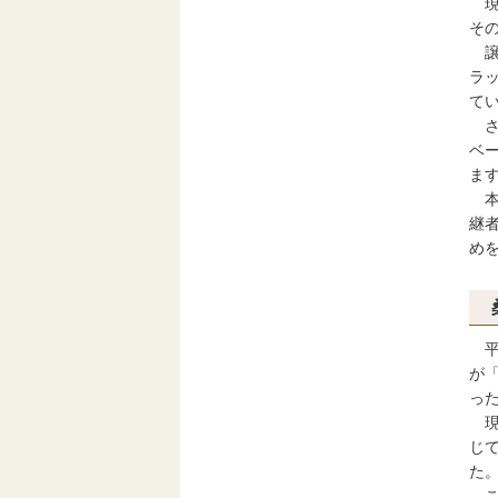
現
そ
譲
ラ
て
さ
ベ
ま
本
継
め
平
が
っ
現
じ
た
こ