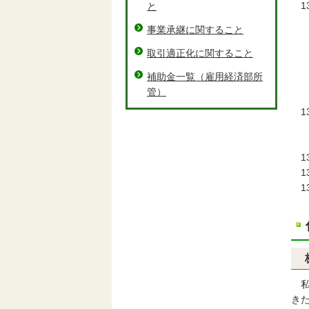
13
と
◇
事業承継に関すること
株
◇
取引適正化に関すること
三
補助金一覧（雇用経済部所
◇
管）
桑
1
◇
経
1
1
13
私
き