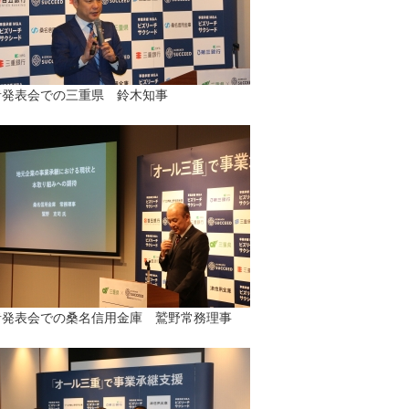
者発表会での三重県 鈴木知事
者発表会での桑名信用金庫 鷲野常務理事