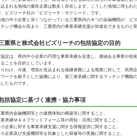
見込まれる地域の優良企業は数多く存在します。こうした地域に埋もれ
が、ビズリーチ社の「ビズリーチ・サクシード」です。
域の中小企業と深くつながっている三重県内の８つの金融機関が、ビズ
ッチング機会が高まり、三重県内の事業承継支援が加速化できるものと
三重県と株式会社ビズリーチの包括協定の目的
協定は、県内中小企業の円滑な事業承継を促進し、価値ある事業や技術
することを目的としています。
りわけ、今後、増加が見込まれる後継者難による廃業に対して、民間企
トワークを梃子とした協働により、第三者承継に関するマッチング機能
結したものです。
包括協定に基づく連携・協力事項
三重県内金融機関等との連携体制の構築等に関すること。
事業承継Ｍ＆Ａプラットフォーム等の周知・活用に関すること。
中小企業に対する事業承継支援に関する情報提供に関すること。
中小企業及び支援機関等を対象とした研修等の実施に関すること。