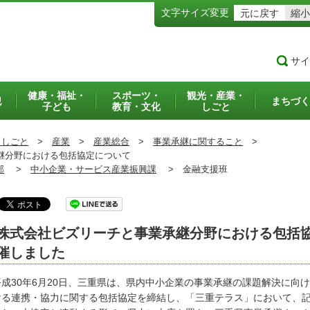
文字サイズ変更
元に戻す
縮小
サイ
健康・福祉・
スポーツ・
観光・産業・
犯
まちづく
子ども
教育・文化
しごと
・しごと
>
産業
>
産業総合
>
事業承継に関すること
>
継分野における包括協定について
部
>
中小企業・サービス産業振興課
>
金融支援班
株式会社ビズリーチと事業承継分野における包括
催しました
成30年6月20日、三重県は、県内中小企業の事業承継の課題解決に向
ける連携・協力に関する包括協定を締結し、「三重テラス」において、