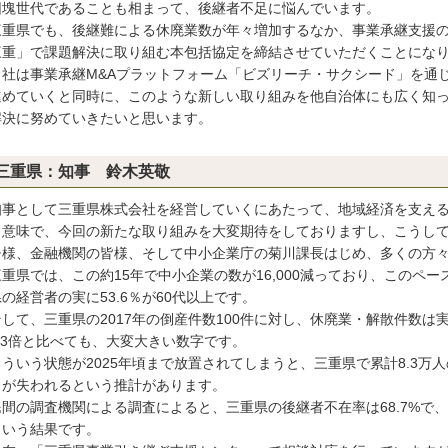
団塊世代であることも相まって、後継者不足に悩んでいます。
重県でも、後継難による休廃業数が年々増加するなか、事業承継支援の
三重」で課題解決に取り組む本包括協定を締結させていただくことにな
社は事業承継M&Aプラットフォーム「ビズリーチ・サクシード」を通
進めていくと同時に、このような新しい取り組みを他自治体にも広く知
解決に努めていきたいと思います。
三重県：知事 鈴木英敬
事として三重県株式会社を経営していくにあたって、地域経済を支える
う意味で、今回の新たな取り組みを大変期待をしておりますし、こうし
チ様、金融機関の皆様、そして中小企業庁の菊川課長はじめ、多くの方
重県では、この約15年で中小企業の数が16,000減っており、このペ
の経営者の実に53.6％が60代以上です。
て、三重県の2017年の倒産件数100件に対し、休廃業・解散件数は実に
.3倍と比べても、大変大きい数字です。
いう状態が2025年頃まで放置されてしまうと、三重県で累計8.3万人
）が失われるという推計があります。
間の調査機関による調査によると、三重県の後継者不在率は68.7%で、
という結果です。