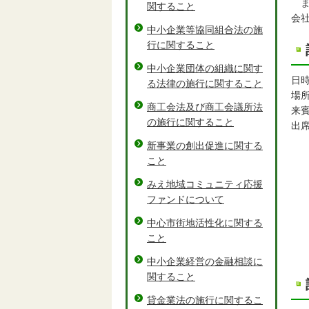
ま
関すること
会
中小企業等協同組合法の施
行に関すること
中小企業団体の組織に関す
日時
る法律の施行に関すること
場所
商工会法及び商工会議所法
来
の施行に関すること
出
三
新事業の創出促進に関する
金
こと
株
みえ地域コミュニティ応援
株
ファンドについて
桑
北
中心市街地活性化に関する
三
こと
紀
中小企業経営の金融相談に
関すること
貸金業法の施行に関するこ