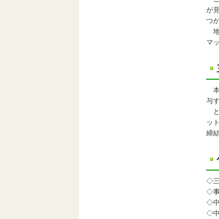
が
つ
地
マ
本
与
と
ッ
締
◇
◇
◇
◇