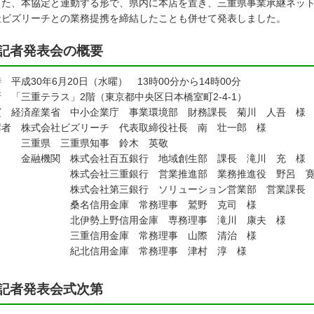
た、本協定と連動する形で、県内に本店を置き、三重県事業承継ネット
社ビズリーチとの業務提携を締結したことも併せて発表しました。
記者発表会の概要
 平成30年6月20日（水曜） 13時00分から14時00分
 「三重テラス」2階（東京都中央区日本橋室町2-4-1）
賓 経済産業省 中小企業庁 事業環境部 財務課長 菊川 人吾 様
席者 株式会社ビズリーチ 代表取締役社長 南 壮一郎 様
重県 三重県知事 鈴木 英敬
融機関 株式会社百五銀行 地域創生部 課長 滝川 充 様
式会社三重銀行 営業推進部 業務推進役 野呂 寛
式会社第三銀行 ソリューション営業部 営業課長 岡
名信用金庫 常務理事 鷲野 克司 様
伊勢上野信用金庫 専務理事 滝川 康夫 様
重信用金庫 常務理事 山際 清治 様
北信用金庫 常務理事 津村 淳 様
記者発表会式次第