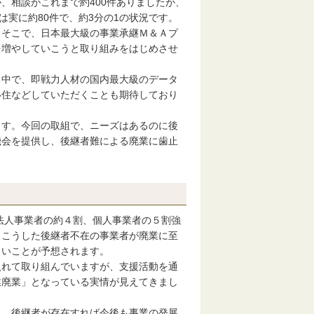
相談がこれまで約400件ありましたが、
は実に約80件で、約3分の1の状況です。
そこで、日本最大級の事業承継Ｍ＆Ａプ
を増やしていこうと取り組みをはじめさせ
中で、即戦力人材の国内最大級のデータ
移住などしていただくことも期待しており
す。今回の取組で、ニーズはあるのに後
機会を提供し、後継者難による廃業に歯止
法人事業者の約４割、個人事業者の５割強
。こうした後継者不在の事業者が廃業に至
きいことが予想されます。
れて取り組んでいますが、支援活動を通
業廃業」となっている実情が見えてきまし
、後継者が存在すれば今後も事業の発展