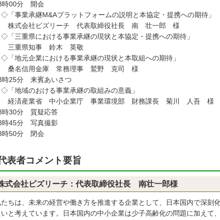
時00分 開会
「事業承継M&Aプラットフォームの説明と本協定・提携への期待」
式会社ビズリーチ 代表取締役社長 南 壮一郎 様
「三重県における事業承継の現状と本協定・提携への期待」
重県知事 鈴木 英敬
「地元企業における事業承継の現状と本取組への期待」
名信用金庫 常務理事 鷲野 克司 様
3時25分 来賓あいさつ
「地域のおける事業承継の取組みの意義」
済産業省 中小企業庁 事業環境部 財務課長 菊川 人吾 様
3時30分 質疑応答
3時45分 写真撮影
時50分 閉会
代表者コメント要旨
株式会社ビズリーチ：代表取締役社長 南壮一郎様
たちは、未来の経営や働き方を推進する企業として、日本国内で深刻化
たいと考えています。日本国内の中小企業は少子高齢化の問題に加えて