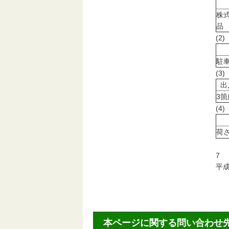
株
品
(2
駐
(3
出
3箇
(
荷
7
平成
本ページに関する問い合わせ