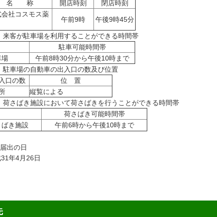
名 称
開店時刻
閉店時刻
式会社コスモス薬
午前9時
午後9時45分
) 来客が駐車場を利用することができる時間帯
駐車可能時間帯
車場
午前8時30分から午後10時まで
) 駐車場の自動車の出入口の数及び位置
入口の数
位 置
所
縦覧による
4) 荷さばき施設において荷さばきを行うことができる時間帯
荷さばき可能時間帯
さばき施設
午前6時から午後10時まで
 届出の日
31年4月26日
先