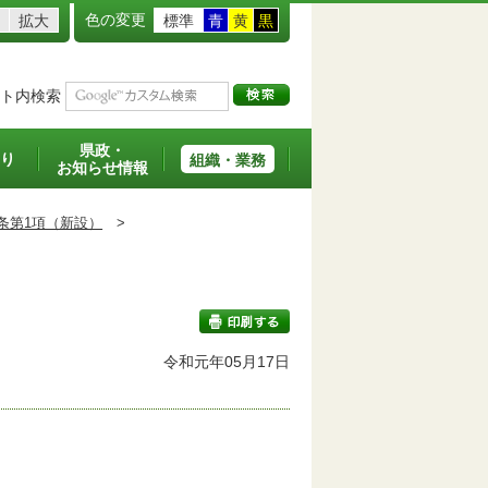
色の変更
拡大
標準
青
黄
黒
ト内検索
県政・
り
組織・業務
お知らせ情報
条第1項（新設）
>
班
令和元年05月17日
印刷する