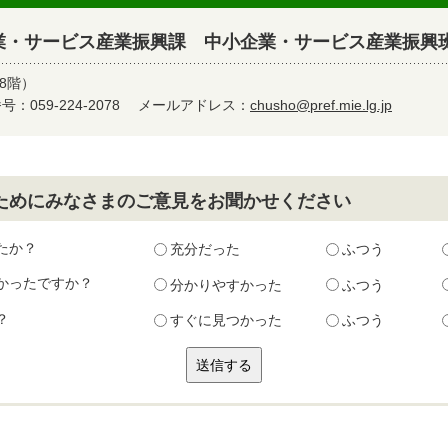
業・サービス産業振興課 中小企業・サービス産業振興
8階）
：059-224-2078
メールアドレス：
chusho@pref.mie.lg.jp
ためにみなさまのご意見をお聞かせください
たか？
充分だった
ふつう
かったですか？
分かりやすかった
ふつう
？
すぐに見つかった
ふつう