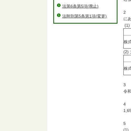
法第6条第5項(廃止)
2
法附則第5条第1項(変更)
に
(
株
(
株
3
令
4
1,6
5
(1