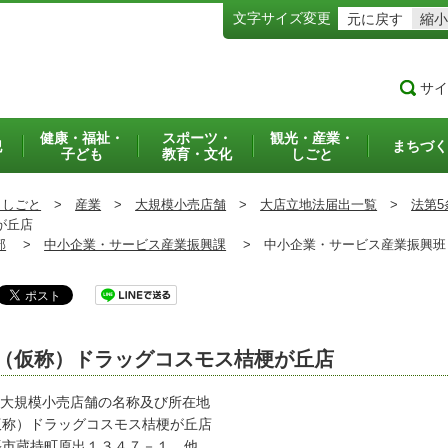
文字サイズ変更
元に戻す
縮小
サイ
健康・福祉・
スポーツ・
観光・産業・
犯
まちづく
子ども
教育・文化
しごと
・しごと
>
産業
>
大規模小売店舗
>
大店立地法届出一覧
>
法第5
が丘店
部
>
中小企業・サービス産業振興課
>
中小企業・サービス産業振興
（仮称）ドラッグコスモス桔梗が丘店
 大規模小売店舗の名称及び所在地
仮称）ドラッグコスモス桔梗が丘店
張市蔵持町原出１３４７－１ 他