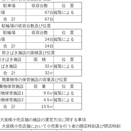
駐車場
収容台数
位 置
車場
67台
縦覧による
合 計
67台
2) 駐輪場の収容台数及び位置
駐輪場
収容台数
位 置
輪場
24台
縦覧による
合 計
24台
) 荷さばき施設の面積及び位置
荷さばき施設
面 積
位 置
さばき施設
32㎡
縦覧による
合 計
32㎡
) 廃棄物等の保管施設の容量及び位置
棄物保管施設
容 量
位 置
棄物保管施設1
9.0㎥
縦覧による
棄物保管施設2
4.5㎥
縦覧による
合 計
13.5㎥
 大規模小売店舗の施設の運営方法に関する事項
1) 大規模小売店舗において小売業を行う者の開店時刻及び閉店時刻