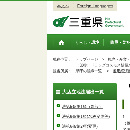
本文へ
Foreign Languages
三重県公式ウェブサイト
くらし・環境
防災・防
トップペ
ージ
現在位置：
トップページ
>
観光・産業
（仮称）ドラッグコスモス桔梗
担当所属：
県庁の組織一覧 >
雇用経済
大店立地法届出一覧
法第5条第1項（新設）
法第6条第1項(名称変更等)
1
（
法第6条第2項(変更)
名