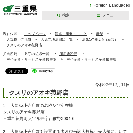
Foreign Languages
検索
メニュー
三重県公式ウェブ
サイト
現在位置：
トップページ
>
観光・産業・しごと
>
産業
>
大規模小売店舗
>
大店立地法届出一覧
>
法第5条第1項（新設）
>
クスリのアオキ菰野店
担当所属：
県庁の組織一覧 >
雇用経済部
>
中小企業・サービス産業振興課
>
中小企業・サービス産業振興班
令和02年12月11日
クスリのアオキ菰野店
1 大規模小売店舗の名称及び所在地
クスリのアオキ菰野店
三重郡菰野町大字永井字西前野3094-6
2 大規模小売店舗を設置する者及び当該大規模小売店舗において