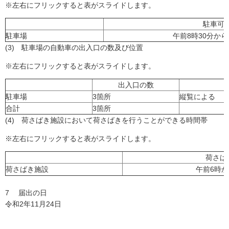
※左右にフリックすると表がスライドします。
駐車可
駐車場
午前8時30分から
(3) 駐車場の自動車の出入口の数及び位置
※左右にフリックすると表がスライドします。
出入口の数
駐車場
3箇所
縦覧による
合計
3箇所
(4) 荷さばき施設において荷さばきを行うことができる時間帯
※左右にフリックすると表がスライドします。
荷さば
荷さばき施設
午前6時か
7 届出の日
令和2年11月24日