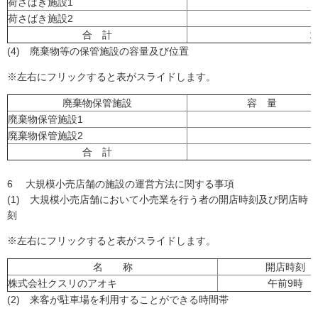
荷さばき施設1
荷さばき施設2
合 計
1
(4) 廃棄物等の保管施設の容量及び位置
※左右にフリックすると表がスライドします。
廃棄物保管施設
容 量
廃棄物保管施設1
廃棄物保管施設2
合 計
6 大規模小売店舗の施設の運営方法に関する事項
(1) 大規模小売店舗において小売業を行う者の開店時刻及び閉店時
刻
※左右にフリックすると表がスライドします。
名 称
開店時刻
株式会社クスリのアオキ
午前9時
(2) 来客が駐車場を利用することができる時間帯