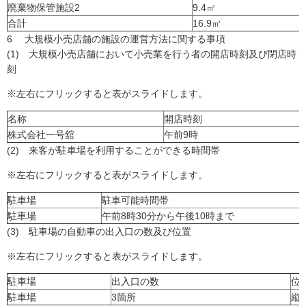
廃棄物保管施設2
9.4㎥
合計
16.9㎥
6 大規模小売店舗の施設の運営方法に関する事項
(1) 大規模小売店舗において小売業を行う者の開店時刻及び閉店時
刻
※左右にフリックすると表がスライドします。
名称
開店時刻
株式会社一号舘
午前9時
(2) 来客が駐車場を利用することができる時間帯
※左右にフリックすると表がスライドします。
駐車場
駐車可能時間帯
駐車場
午前8時30分から午後10時まで
(3) 駐車場の自動車の出入口の数及び位置
※左右にフリックすると表がスライドします。
駐車場
出入口の数
位
駐車場
3箇所
縦