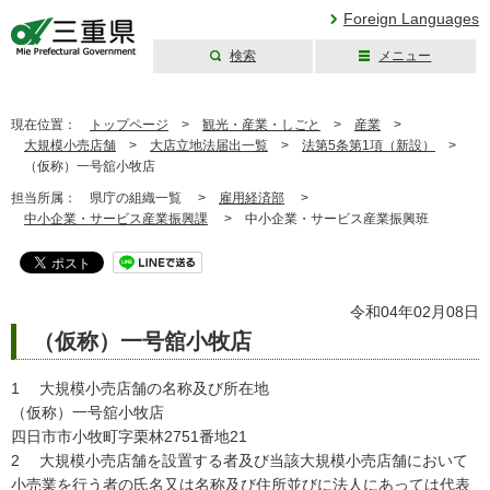
Foreign Languages
検索
メニュー
三重県公式ウェブ
サイト
現在位置：
トップページ
>
観光・産業・しごと
>
産業
>
大規模小売店舗
>
大店立地法届出一覧
>
法第5条第1項（新設）
>
（仮称）一号舘小牧店
担当所属：
県庁の組織一覧 >
雇用経済部
>
中小企業・サービス産業振興課
>
中小企業・サービス産業振興班
令和04年02月08日
（仮称）一号舘小牧店
1 大規模小売店舗の名称及び所在地
（仮称）一号舘小牧店
四日市市小牧町字栗林2751番地21
2 大規模小売店舗を設置する者及び当該大規模小売店舗において
小売業を行う者の氏名又は名称及び住所並びに法人にあっては代表