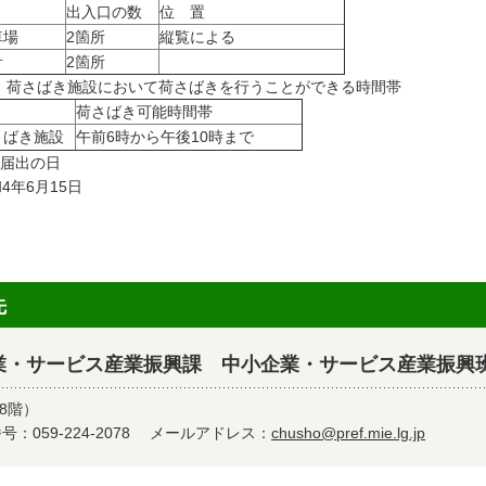
出入口の数
位 置
車場
2箇所
縦覧による
計
2箇所
4) 荷さばき施設において荷さばきを行うことができる時間帯
荷さばき可能時間帯
さばき施設
午前6時から午後10時まで
 届出の日
4年6月15日
先
業・サービス産業振興課 中小企業・サービス産業振興
8階）
：059-224-2078
メールアドレス：
chusho@pref.mie.lg.jp