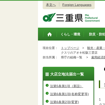
本文へ
Foreign Languages
三重県公式ウェブサイト
くらし・環境
防災・防
トップペ
ージ
現在位置：
トップページ
>
観光・産業
クスリのアオキ松阪三雲店
担当所属：
県庁の組織一覧 >
雇用経済
大店立地法届出一覧
法第5条第1項（新設）
法第6条第1項(名称変更等)
1
法第6条第2項(変更)
ク