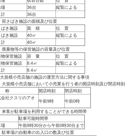
輪場
収容台数
位 置
輪場
36台
縦覧による
 計
36台
) 荷さばき施設の面積及び位置
さばき施設
面 積
位 置
さばき施設
40㎡
縦覧による
 計
40㎡
) 廃棄物等の保管施設の容量及び位置
棄物保管施設
容 量
位 置
棄物保管施設
8.4㎥
縦覧による
 計
8.4㎥
 大規模小売店舗の施設の運営方法に関する事項
1) 大規模小売店舗において小売業を行う者の開店時刻及び閉店時刻
 称
開店時刻
閉店時刻
式会社クスリのアオ
午前9時
午前0時
) 来客が駐車場を利用することができる時間帯
駐車可能時間帯
車場
午前8時30分から午前0時30分まで
) 駐車場の自動車の出入口の数及び位置