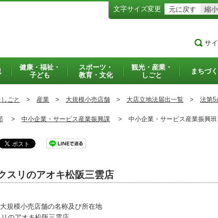
文字サイズ変更
元に戻す
縮小
サイ
健康・福祉・
スポーツ・
観光・産業・
犯
まちづく
子ども
教育・文化
しごと
・しごと
>
産業
>
大規模小売店舗
>
大店立地法届出一覧
>
法第5
部
>
中小企業・サービス産業振興課
>
中小企業・サービス産業振興
クスリのアオキ松阪三雲店
 大規模小売店舗の名称及び所在地
スリのアオキ松阪三雲店