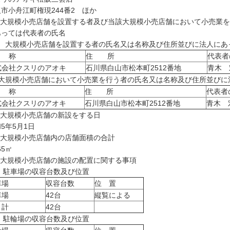
市小舟江町権現244番2 ほか
 大規模小売店舗を設置する者及び当該大規模小売店舗において小売業
あっては代表者の氏名
1) 大規模小売店舗を設置する者の氏名又は名称及び住所並びに法人に
 称
住 所
代表者
式会社クスリのアオキ
石川県白山市松本町2512番地
青木 
2) 大規模小売店舗において小売業を行う者の氏名又は名称及び住所並び
 称
住 所
代表者
式会社クスリのアオキ
石川県白山市松本町2512番地
青木 
 大規模小売店舗の新設をする日
5年5月1日
 大規模小売店舗内の店舗面積の合計
65㎡
 大規模小売店舗の施設の配置に関する事項
) 駐車場の収容台数及び位置
車場
収容台数
位 置
車場
42台
縦覧による
 計
42台
2) 駐輪場の収容台数及び位置