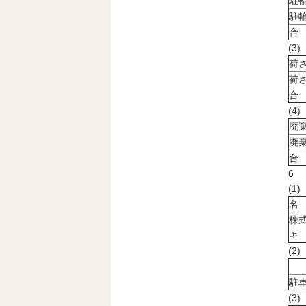
駐
駐
合
(3
荷
荷
合
(4
廃
廃
合
6
(
名
株
キ
(2
駐
(3