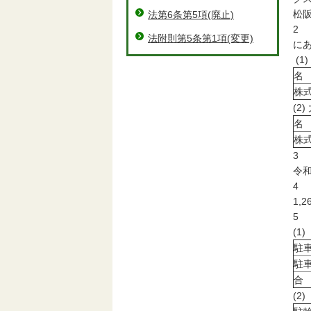
松阪
法第6条第5項(廃止)
2
法附則第5条第1項(変更)
に
(
名
株
(
名
株
3
令和
4
1,2
5
(1
駐
駐
合
(