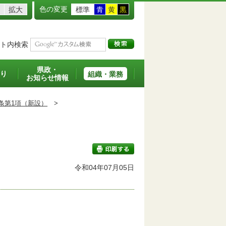
色の変更
拡大
標準
青
黄
黒
ト内検索
県政・
り
組織・業務
お知らせ情報
条第1項（新設）
>
班
令和04年07月05日
印刷する