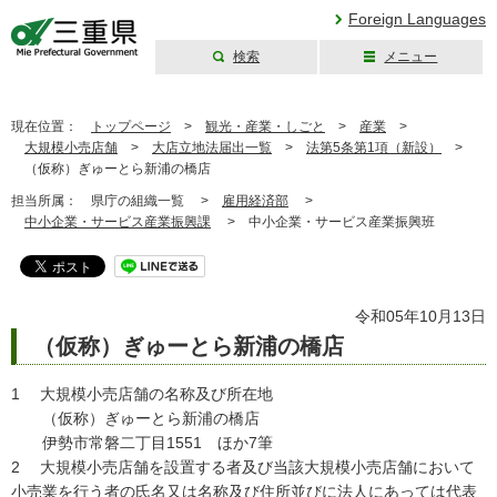
Foreign Languages
検索
メニュー
三重県公式ウェブ
サイト
現在位置：
トップページ
>
観光・産業・しごと
>
産業
>
大規模小売店舗
>
大店立地法届出一覧
>
法第5条第1項（新設）
>
（仮称）ぎゅーとら新浦の橋店
担当所属：
県庁の組織一覧 >
雇用経済部
>
中小企業・サービス産業振興課
>
中小企業・サービス産業振興班
令和05年10月13日
（仮称）ぎゅーとら新浦の橋店
1 大規模小売店舗の名称及び所在地
（仮称）ぎゅーとら新浦の橋店
伊勢市常磐二丁目1551 ほか7筆
2 大規模小売店舗を設置する者及び当該大規模小売店舗において
小売業を行う者の氏名又は名称及び住所並びに法人にあっては代表