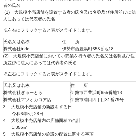
者の氏名
(1) 大規模小売店舗を設置する者の氏名又は名称及び住所並びに法
人にあっては代表者の氏名
※左右にフリックすると表がスライドします。
氏名又は名称
住 所
株式会社tride
伊勢市西豊浜町655番地18
(2) 大規模小売店舗において小売業を行う者の氏名又は名称及び住
所並びに法人にあっては代表者の氏名
※左右にフリックすると表がスライドします。
氏名又は名称
住 所
株式会社ぎゅーとら
伊勢市西豊浜町655番地18
株式会社マツオカコア店
伊勢市浦口四丁目31番79号
3 大規模小売店舗の新設をする日
令和6年5月28日
4 大規模小売店舗内の店舗面積の合計
1,356㎡
5 大規模小売店舗の施設の配置に関する事項