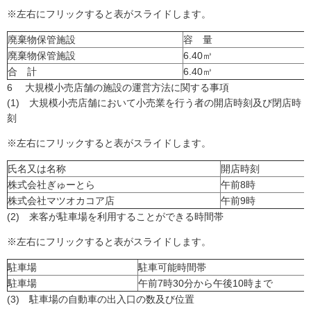
※左右にフリックすると表がスライドします。
廃棄物保管施設
容 量
廃棄物保管施設
6.40㎥
合 計
6.40㎥
6 大規模小売店舗の施設の運営方法に関する事項
(1) 大規模小売店舗において小売業を行う者の開店時刻及び閉店時
刻
※左右にフリックすると表がスライドします。
氏名又は名称
開店時刻
株式会社ぎゅーとら
午前8時
株式会社マツオカコア店
午前9時
(2) 来客が駐車場を利用することができる時間帯
※左右にフリックすると表がスライドします。
駐車場
駐車可能時間帯
駐車場
午前7時30分から午後10時まで
(3) 駐車場の自動車の出入口の数及び位置