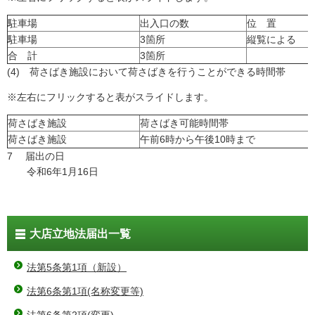
駐車場
出入口の数
位 置
駐車場
3箇所
縦覧による
合 計
3箇所
(4) 荷さばき施設において荷さばきを行うことができる時間帯
※左右にフリックすると表がスライドします。
荷さばき施設
荷さばき可能時間帯
荷さばき施設
午前6時から午後10時まで
7 届出の日
令和6年1月16日
大店立地法届出一覧
法第5条第1項（新設）
法第6条第1項(名称変更等)