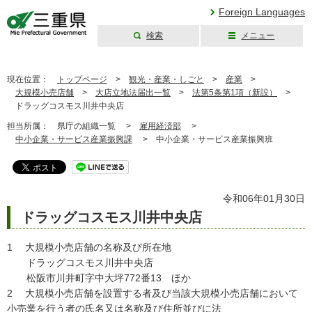
Foreign Languages
検索
メニュー
三重県公式ウェブ
サイト
現在位置：
トップページ
>
観光・産業・しごと
>
産業
>
大規模小売店舗
>
大店立地法届出一覧
>
法第5条第1項（新設）
>
ドラッグコスモス川井中央店
担当所属：
県庁の組織一覧 >
雇用経済部
>
中小企業・サービス産業振興課
>
中小企業・サービス産業振興班
令和06年01月30日
ドラッグコスモス川井中央店
1 大規模小売店舗の名称及び所在地
ドラッグコスモス川井中央店
松阪市川井町字中大坪772番13 ほか
2 大規模小売店舗を設置する者及び当該大規模小売店舗において
小売業を行う者の氏名又は名称及び住所並びに法