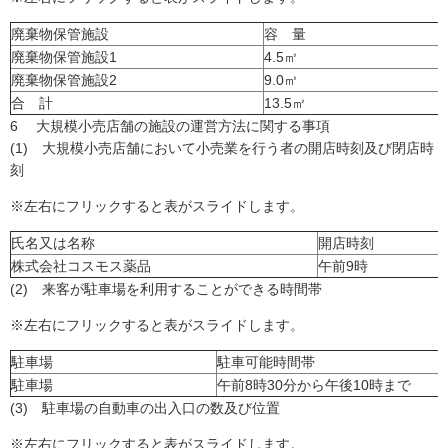
廃棄物保管施設
容 量
廃棄物保管施設1
4.5㎥
廃棄物保管施設2
9.0㎥
合 計
13.5㎥
6 大規模小売店舗の施設の運営方法に関する事項
(1) 大規模小売店舗において小売業を行う者の開店時刻及び閉店時
刻
※左右にフリックすると表がスライドします。
氏名又は名称
開店時刻
株式会社コスモス薬品
午前9時
(2) 来客が駐車場を利用することができる時間帯
※左右にフリックすると表がスライドします。
駐車場
駐車可能時間帯
駐車場
午前8時30分から午後10時まで
(3) 駐車場の自動車の出入口の数及び位置
※左右にフリックすると表がスライドします。