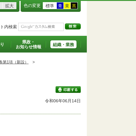
色の変更
拡大
標準
青
黄
黒
ト内検索
県政・
り
組織・業務
お知らせ情報
条第1項（新設）
>
班
令和06年06月14日
印刷する