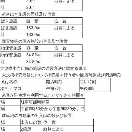
輪場
20台
縦覧による
 計
20台
) 荷さばき施設の面積及び位置
さばき施設
面 積
位 置
さばき施設
133.0㎡
縦覧による
 計
133.0㎡
) 廃棄物等の保管施設の容量及び位置
棄物保管施設
容 量
位 置
棄物保管施設
34.82㎥
縦覧による
 計
34.82㎥
 大規模小売店舗の施設の運営方法に関する事項
1) 大規模小売店舗において小売業を行う者の開店時刻及び閉店時刻
名又は名称
開店時刻
閉店時刻
式会社ナフコ
午前7時
午後9時
) 来客が駐車場を利用することができる時間帯
車場
駐車可能時間帯
車場
午前6時30分から午後9時30分まで
) 駐車場の自動車の出入口の数及び位置
車場
出入口の数
位 置
車場
2箇所
縦覧による