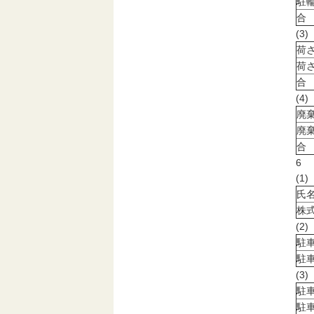
駐
合
(3
荷
荷
合
(4
廃
廃
合
6
(
氏
株
(2
駐
駐
(3
駐
駐