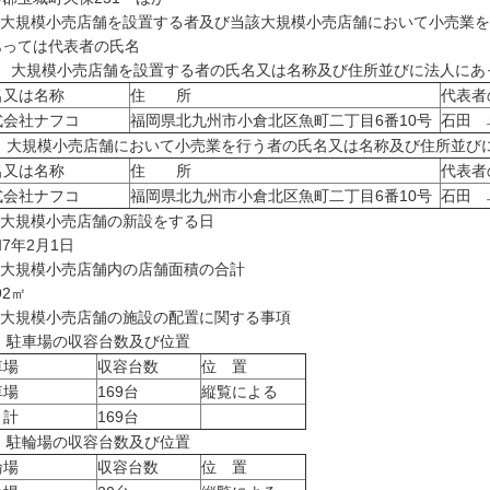
 大規模小売店舗を設置する者及び当該大規模小売店舗において小売業
あっては代表者の氏名
1) 大規模小売店舗を設置する者の氏名又は名称及び住所並びに法人に
名又は名称
住 所
代表者
式会社ナフコ
福岡県北九州市小倉北区魚町二丁目6番10号
石田 
2) 大規模小売店舗において小売業を行う者の氏名又は名称及び住所並び
名又は名称
住 所
代表者
式会社ナフコ
福岡県北九州市小倉北区魚町二丁目6番10号
石田 
 大規模小売店舗の新設をする日
7年2月1日
 大規模小売店舗内の店舗面積の合計
92㎡
 大規模小売店舗の施設の配置に関する事項
) 駐車場の収容台数及び位置
車場
収容台数
位 置
車場
169台
縦覧による
 計
169台
2) 駐輪場の収容台数及び位置
輪場
収容台数
位 置