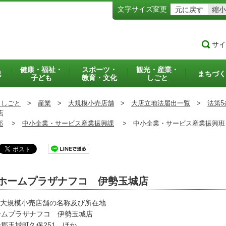
文字サイズ変更
元に戻す
縮小
サイ
健康・福祉・
スポーツ・
観光・産業・
犯
まちづく
子ども
教育・文化
しごと
・しごと
>
産業
>
大規模小売店舗
>
大店立地法届出一覧
>
法第5
店
部
>
中小企業・サービス産業振興課
>
中小企業・サービス産業振興
ホームプラザナフコ 伊勢玉城店
 大規模小売店舗の名称及び所在地
ームプラザナフコ 伊勢玉城店
郡玉城町久保251 ほか