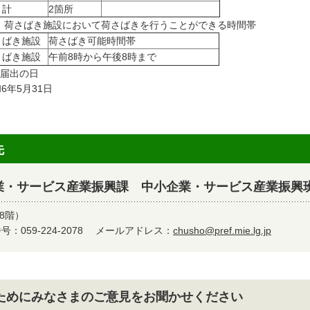
 計
2箇所
4) 荷さばき施設において荷さばきを行うことができる時間帯
さばき施設
荷さばき可能時間帯
さばき施設
午前8時から午後8時まで
 届出の日
6年5月31日
先
業・サービス産業振興課 中小企業・サービス産業振興
8階）
：059-224-2078
メールアドレス：
chusho@pref.mie.lg.jp
ためにみなさまのご意見をお聞かせください