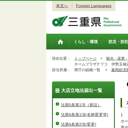
本文へ
Foreign Languages
三重県公式ウェブサイト
くらし・環境
防災・防
トップペ
ージ
現在位置：
トップページ
>
観光・産業
ホームプラザナフコ 伊勢玉城
担当所属：
県庁の組織一覧 >
雇用経済
大店立地法届出一覧
法第5条第1項（新設）
法第6条第1項(名称変更等)
1
ホ
法第6条第2項(変更)
度会