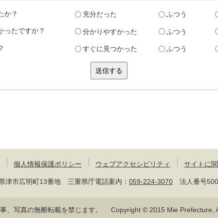
たか？
充分だった
ふつう
かったですか？
分かりやすかった
ふつう
？
すぐに見つかった
ふつう
個人情報保護ポリシー
ウェブアクセシビリティ
サイトに関
 三重県津市広明町13番地 三重県庁電話案内：
059-224-3070
法人番号50000
記事、写真の無断転載を禁じます。
Copyright © 2015 Mie Prefecture, Al