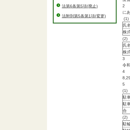
2
法第6条第5項(廃止)
に
法附則第5条第1項(変更)
(
氏
株
(
氏
株
3
令和
4
8,2
5
(1
駐
駐
合
(
駐