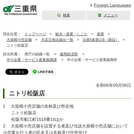
Foreign Languages
検索
メニュー
三重県公式ウェブ
サイト
現在位置：
トップページ
>
観光・産業・しごと
>
産業
>
大規模小売店舗
>
大店立地法届出一覧
>
法第5条第1項（新設）
>
ニトリ松阪店
担当所属：
県庁の組織一覧 >
雇用経済部
>
中小企業・サービス産業振興課
>
中小企業・サービス産業振興班
令和06年09月06日
ニトリ松阪店
1 大規模小売店舗の名称及び所在地
ニトリ松阪店
松阪市船江町1518番15ほか
2 大規模小売店舗を設置する者及び当該大規模小売店舗において
小売業を行う者の氏名又は名称及び住所並び