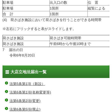
駐車場
出入口の数
位 置
駐車場
1箇所
縦覧による
合 計
1箇所
(4) 荷さばき施設において荷さばきを行うことができる時間帯
※左右にフリックすると表がスライドします。
荷さばき施設
荷さばき可能時間帯
荷さばき施設
午前6時から午後10時まで
7 届出の日
令和6年8月20日
大店立地法届出一覧
法第5条第1項（新設）
法第6条第1項(名称変更等)
法第6条第2項(変更)
法第6条第5項(廃止)