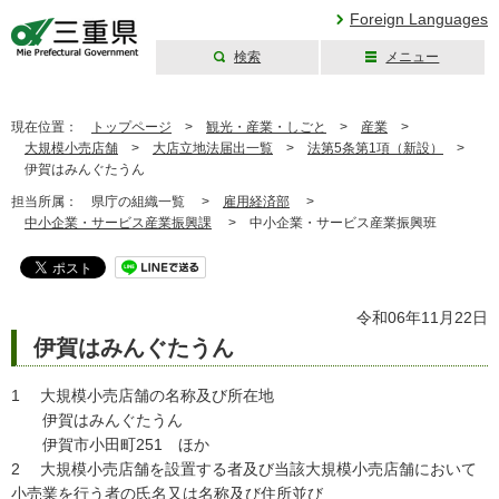
Foreign Languages
検索
メニュー
三重県公式ウェブ
サイト
現在位置：
トップページ
>
観光・産業・しごと
>
産業
>
大規模小売店舗
>
大店立地法届出一覧
>
法第5条第1項（新設）
>
伊賀はみんぐたうん
担当所属：
県庁の組織一覧 >
雇用経済部
>
中小企業・サービス産業振興課
>
中小企業・サービス産業振興班
令和06年11月22日
伊賀はみんぐたうん
1 大規模小売店舗の名称及び所在地
伊賀はみんぐたうん
伊賀市小田町251 ほか
2 大規模小売店舗を設置する者及び当該大規模小売店舗において
小売業を行う者の氏名又は名称及び住所並び