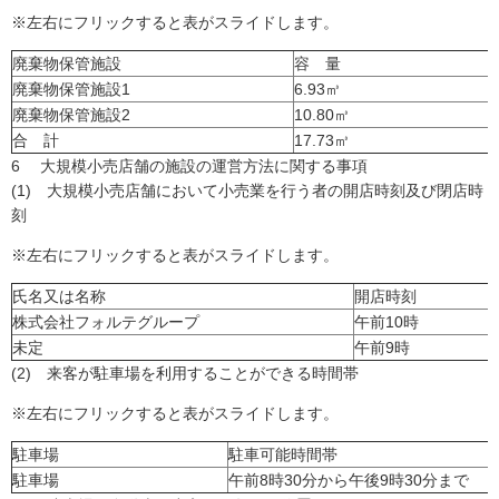
※左右にフリックすると表がスライドします。
廃棄物保管施設
容 量
廃棄物保管施設1
6.93㎥
廃棄物保管施設2
10.80㎥
合 計
17.73㎥
6 大規模小売店舗の施設の運営方法に関する事項
(1) 大規模小売店舗において小売業を行う者の開店時刻及び閉店時
刻
※左右にフリックすると表がスライドします。
氏名又は名称
開店時刻
株式会社フォルテグループ
午前10時
未定
午前9時
(2) 来客が駐車場を利用することができる時間帯
※左右にフリックすると表がスライドします。
駐車場
駐車可能時間帯
駐車場
午前8時30分から午後9時30分まで