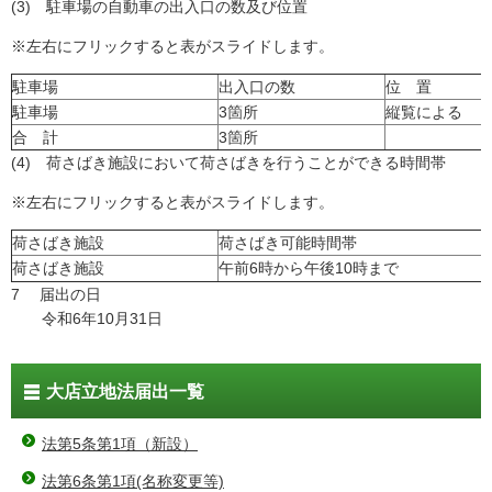
(3) 駐車場の自動車の出入口の数及び位置
※左右にフリックすると表がスライドします。
駐車場
出入口の数
位 置
駐車場
3箇所
縦覧による
合 計
3箇所
(4) 荷さばき施設において荷さばきを行うことができる時間帯
※左右にフリックすると表がスライドします。
荷さばき施設
荷さばき可能時間帯
荷さばき施設
午前6時から午後10時まで
7 届出の日
令和6年10月31日
大店立地法届出一覧
法第5条第1項（新設）
法第6条第1項(名称変更等)