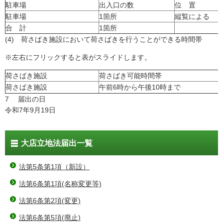
駐車場
出入口の数
位 置
駐車場
1箇所
縦覧による
合 計
1箇所
(4) 荷さばき施設において荷さばきを行うことができる時間帯
※左右にフリックすると表がスライドします。
荷さばき施設
荷さばき可能時間帯
荷さばき施設
午前6時から午後10時まで
7 届出の日
令和7年9月19日
大店立地法届出一覧
法第5条第1項（新設）
法第6条第1項(名称変更等)
法第6条第2項(変更)
法第6条第5項(廃止)