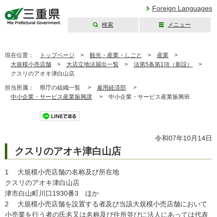
Foreign Languages
検索
メニュー
三重県公式ウェブ
サイト
現在位置：
トップページ
>
観光・産業・しごと
>
産業
>
大規模小売店舗
>
大店立地法届出一覧
>
法第5条第1項（新設）
>
クスリのアオキ津白山店
担当所属：
県庁の組織一覧 >
雇用経済部
>
中小企業・サービス産業振興課
>
中小企業・サービス産業振興班
ツイート
令和07年10月14日
クスリのアオキ津白山店
1 大規模小売店舗の名称及び所在地
クスリのアオキ津白山店
津市白山町川口1930番3 ほか
2 大規模小売店舗を設置する者及び当該大規模小売店舗において
小売業を行う者の氏名又は名称及び住所並びに法人にあっては代表