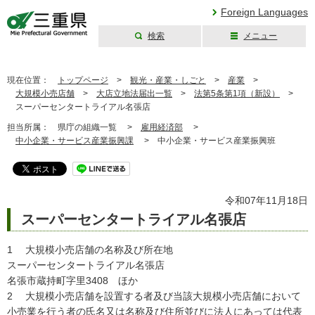
Foreign Languages
検索
メニュー
三重県公式ウェブ
サイト
現在位置：
トップページ
>
観光・産業・しごと
>
産業
>
大規模小売店舗
>
大店立地法届出一覧
>
法第5条第1項（新設）
>
スーパーセンタートライアル名張店
担当所属：
県庁の組織一覧 >
雇用経済部
>
中小企業・サービス産業振興課
>
中小企業・サービス産業振興班
令和07年11月18日
スーパーセンタートライアル名張店
1 大規模小売店舗の名称及び所在地
スーパーセンタートライアル名張店
名張市蔵持町字里3408 ほか
2 大規模小売店舗を設置する者及び当該大規模小売店舗において
小売業を行う者の氏名又は名称及び住所並びに法人にあっては代表