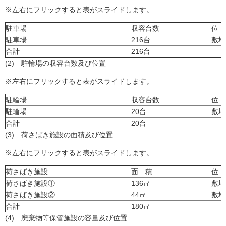
※左右にフリックすると表がスライドします。
駐車場
収容台数
位
駐車場
216台
敷地
合計
216台
(2) 駐輪場の収容台数及び位置
※左右にフリックすると表がスライドします。
駐輪場
収容台数
位
駐輪場
20台
敷地
合計
20台
(3) 荷さばき施設の面積及び位置
※左右にフリックすると表がスライドします。
荷さばき施設
面 積
位
荷さばき施設①
136㎡
敷地
荷さばき施設②
44㎡
敷地
合計
180㎡
(4) 廃棄物等保管施設の容量及び位置