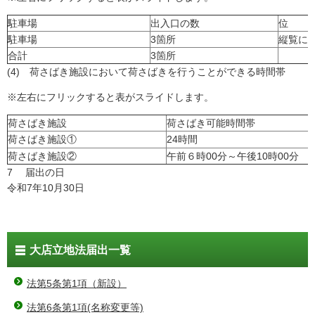
駐車場
出入口の数
位 
駐車場
3箇所
縦覧に
合計
3箇所
(4) 荷さばき施設において荷さばきを行うことができる時間帯
※左右にフリックすると表がスライドします。
荷さばき施設
荷さばき可能時間帯
荷さばき施設①
24時間
荷さばき施設②
午前６時00分～午後10時00分
7 届出の日
令和7年10月30日
大店立地法届出一覧
法第5条第1項（新設）
法第6条第1項(名称変更等)