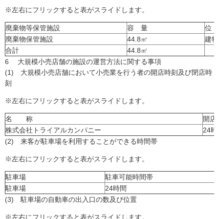
※左右にフリックすると表がスライドします。
廃棄物等保管施設
容 量
位
廃棄物保管施設
44.8㎥
建物
合計
44.8㎥
6 大規模小売店舗の施設の運営方法に関する事項
(1) 大規模小売店舗において小売業を行う者の開店時刻及び閉店時
刻
※左右にフリックすると表がスライドします。
名 称
開
株式会社トライアルカンパニー
24時
(2) 来客が駐車場を利用することができる時間帯
※左右にフリックすると表がスライドします。
駐車場
駐車可能時間帯
駐車場
24時間
(3) 駐車場の自動車の出入口の数及び位置
※左右にフリックすると表がスライドします。