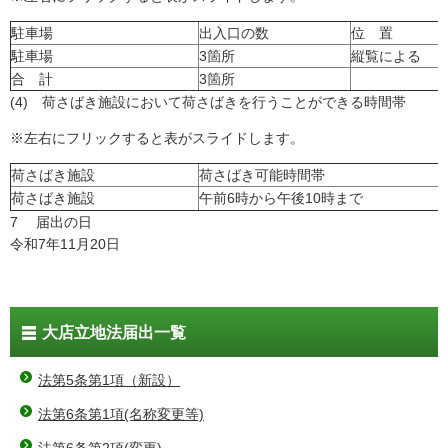
駐車場
出入口の数
位 置
駐車場
3箇所
縦覧による
合 計
3箇所
(4) 荷さばき施設において荷さばきを行うことができる時間帯
※左右にフリックすると表がスライドします。
荷さばき施設
荷さばき可能時間帯
荷さばき施設
午前6時から午後10時まで
7 届出の日
令和7年11月20日
大店立地法届出一覧
法第5条第1項（新設）
法第6条第1項(名称変更等)