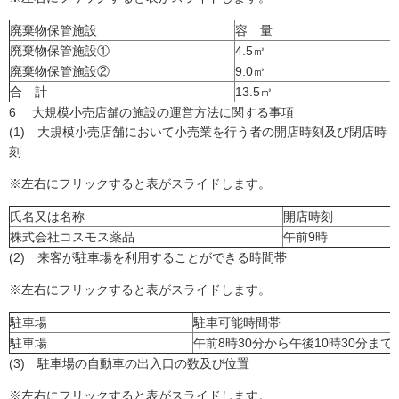
廃棄物保管施設
容 量
廃棄物保管施設①
4.5㎥
廃棄物保管施設②
9.0㎥
合 計
13.5㎥
6 大規模小売店舗の施設の運営方法に関する事項
(1) 大規模小売店舗において小売業を行う者の開店時刻及び閉店時
刻
※左右にフリックすると表がスライドします。
氏名又は名称
開店時刻
株式会社コスモス薬品
午前9時
(2) 来客が駐車場を利用することができる時間帯
※左右にフリックすると表がスライドします。
駐車場
駐車可能時間帯
駐車場
午前8時30分から午後10時30分まで
(3) 駐車場の自動車の出入口の数及び位置
※左右にフリックすると表がスライドします。