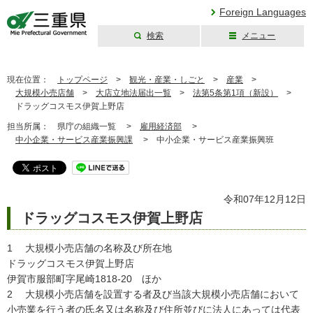
Foreign Languages
検索
メニュー
三重県公式ウェブ
サイト
現在位置：
トップページ
>
観光・産業・しごと
>
産業
>
大規模小売店舗
>
大店立地法届出一覧
>
法第5条第1項（新設）
>
ドラッグコスモス伊賀上野店
担当所属：
県庁の組織一覧 >
雇用経済部
>
中小企業・サービス産業振興課
>
中小企業・サービス産業振興班
令和07年12月12日
ドラッグコスモス伊賀上野店
1 大規模小売店舗の名称及び所在地
ドラッグコスモス伊賀上野店
伊賀市服部町字尾崎1818-20 ほか
2 大規模小売店舗を設置する者及び当該大規模小売店舗において
小売業を行う者の氏名又は名称及び住所並びに法人にあっては代表