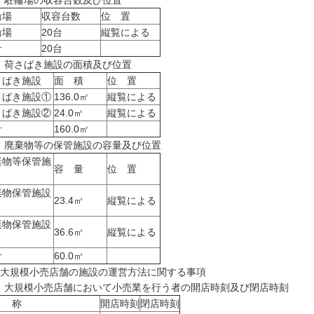
) 駐輪場の収容台数及び位置
輪場
収容台数
位 置
輪場
20台
縦覧による
計
20台
) 荷さばき施設の面積及び位置
さばき施設
面 積
位 置
さばき施設①
136.0㎡
縦覧による
さばき施設②
24.0㎡
縦覧による
計
160.0㎡
) 廃棄物等の保管施設の容量及び位置
棄物等保管施
容 量
位 置
棄物保管施設
23.4㎥
縦覧による
棄物保管施設
36.6㎥
縦覧による
計
60.0㎥
 大規模小売店舗の施設の運営方法に関する事項
1) 大規模小売店舗において小売業を行う者の開店時刻及び閉店時刻
 称
開店時刻
閉店時刻