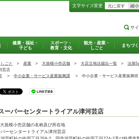
文字サイズ変更
元に戻す
縮小
サイ
健康・福祉・
スポーツ・
観光・産業・
犯
まちづく
子ども
教育・文化
しごと
・しごと
>
産業
>
大規模小売店舗
>
大店立地法届出一覧
>
法第5
河芸店
部
>
中小企業・サービス産業振興課
>
中小企業・サービス産業振興
スーパーセンタートライアル津河芸店
 大規模小売店舗の名称及び所在地
ーパーセンタートライアル津河芸店
河芸町杜の街四丁目759-2、同市河芸町杜の街四丁目774-2及び鈴鹿市郡山