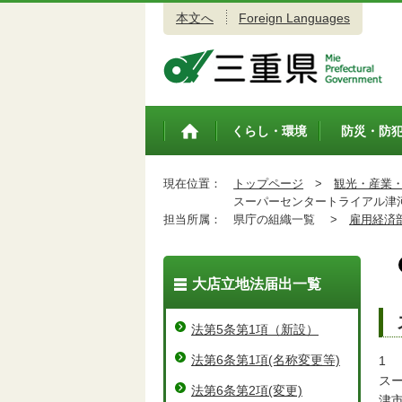
本文へ
Foreign Languages
三重県公式ウェブサイト
くらし・環境
防災・防
トップペ
ージ
現在位置：
トップページ
>
観光・産業
スーパーセンタートライアル津
担当所属：
県庁の組織一覧 >
雇用経済
大店立地法届出一覧
法第5条第1項（新設）
法第6条第1項(名称変更等)
1
ス
法第6条第2項(変更)
津市