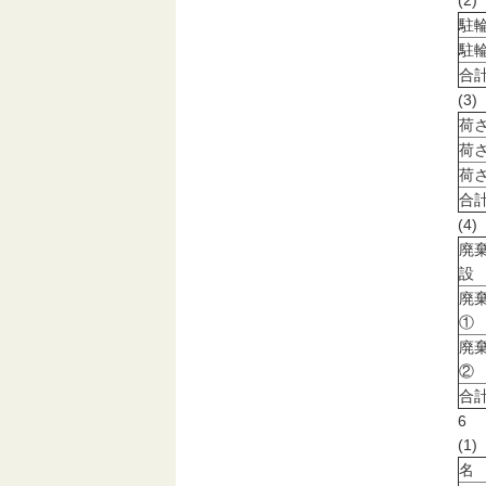
(2
駐
駐
合
(3
荷
荷
荷
合
(4
廃
設
廃
①
廃
②
合
6
(
名