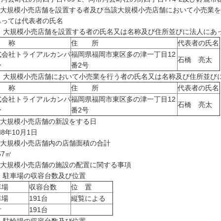
 大規模小売店舗を設置する者及び当該大規模小売店舗において小売業
あっては代表者の氏名
1) 大規模小売店舗を設置する者の氏名又は名称及び住所並びに法人にあ
 称
住 所
代表者の氏名
式会社トライアルカンパ
福岡県福岡市東区多の津一丁目12
石橋 亮太
ー
番2号
2) 大規模小売店舗において小売業を行う者の氏名又は名称及び住所並び
 称
住 所
代表者の氏名
式会社トライアルカンパ
福岡県福岡市東区多の津一丁目12
石橋 亮太
ー
番2号
 大規模小売店舗の新設をする日
8年10月1日
 大規模小売店舗内の店舗面積の合計
57㎡
 大規模小売店舗の施設の配置に関する事項
) 駐車場の収容台数及び位置
車場
収容台数
位 置
車場
191台
縦覧による
計
191台