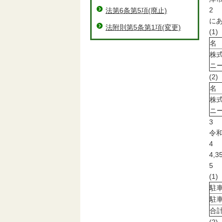
2
法第6条第5項(廃止)
に
法附則第5条第1項(変更)
(
名
株
ニ
(
名
株
ニ
3
令和
4
4,3
5
(1
駐
駐
合