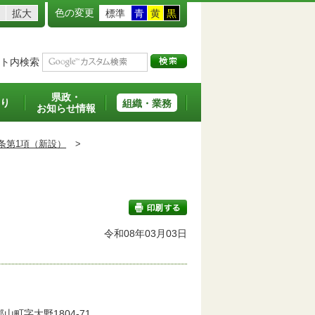
色の変更
拡大
標準
青
黄
黒
ト内検索
県政・
り
組織・業務
お知らせ情報
条第1項（新設）
>
班
令和08年03月03日
印刷する
町字大野1804-71