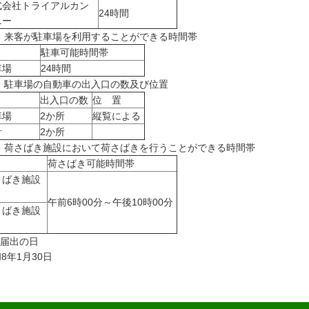
式会社トライアルカン
24時間
ニー
) 来客が駐車場を利用することができる時間帯
駐車可能時間帯
車場
24時間
) 駐車場の自動車の出入口の数及び位置
出入口の数
位 置
車場
2か所
縦覧による
計
2か所
4) 荷さばき施設において荷さばきを行うことができる時間帯
荷さばき可能時間帯
さばき施設
午前6時00分～午後10時00分
さばき施設
 届出の日
8年1月30日