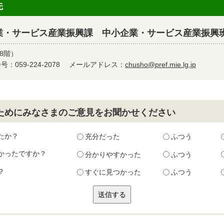
先
業・サービス産業振興課 中小企業・サービス産業振興
8階）
：059-224-2078
メールアドレス：
chusho@pref.mie.lg.jp
ためにみなさまのご意見をお聞かせください
たか？
充分だった
ふつう
かったですか？
分かりやすかった
ふつう
？
すぐに見つかった
ふつう