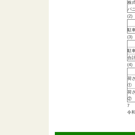
株
パ
(2
駐
(3
駐
合
(
荷
①
荷
②
7
令和