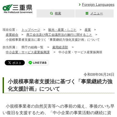
Foreign Languages
検索
メニュー
三重県公式ウェブ
サイト
現在位置：
トップページ
>
観光・産業・しごと
>
産業
>
産業総合
>
商工会法及び商工会議所法の施行に関すること
>
小規模事業者支援法に基づく「事業継続力強化支援計画」について
担当所属：
県庁の組織一覧 >
雇用経済部
>
中小企業・サービス産業振興課
>
中小企業・サービス産業振興班
令和08年06月24日
小規模事業者支援法に基づく「事業継続力強
化支援計画」について
小規模事業者の自然災害等への事前の備え、事後のいち早
い復旧を支援するため、「中小企業の事業活動の継続に資